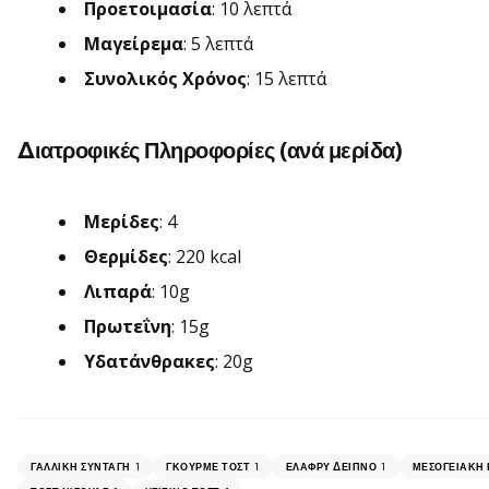
Προετοιμασία
: 10 λεπτά
Μαγείρεμα
: 5 λεπτά
Συνολικός Χρόνος
: 15 λεπτά
Διατροφικές Πληροφορίες (ανά μερίδα)
Μερίδες
: 4
Θερμίδες
: 220 kcal
Λιπαρά
: 10g
Πρωτεΐνη
: 15g
Υδατάνθρακες
: 20g
1
1
1
ΓΑΛΛΙΚΉ ΣΥΝΤΑΓΉ
ΓΚΟΥΡΜΈ ΤΟΣΤ
ΕΛΑΦΡΎ ΔΕΊΠΝΟ
ΜΕΣΟΓΕΙΑΚΉ 