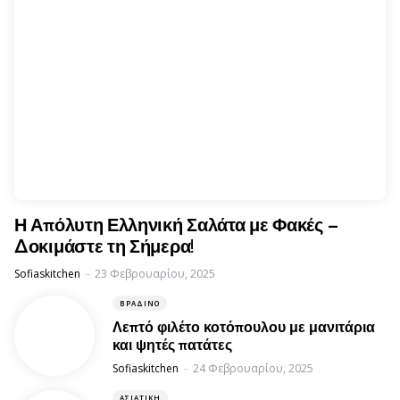
Η Απόλυτη Ελληνική Σαλάτα με Φακές –
Δοκιμάστε τη Σήμερα!
Posted
Sofiaskitchen
23 Φεβρουαρίου, 2025
ΒΡΑΔΙΝΌ
Λεπτό φιλέτο κοτόπουλου με μανιτάρια
και ψητές πατάτες
Posted
Sofiaskitchen
24 Φεβρουαρίου, 2025
ΑΣΙΑΤΙΚΉ