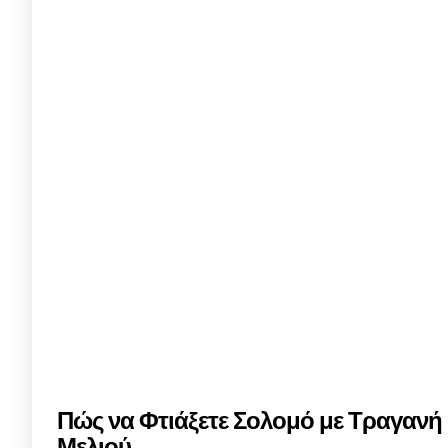
Πώς να Φτιάξετε Σολομό με Τραγανή
Μελιού