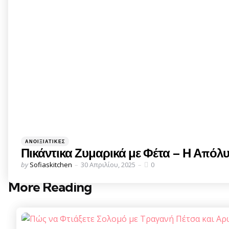
Categories
Posted
ΑΝΟΙΞΙΆΤΙΚΕΣ
in
Πικάντικα Ζυμαρικά με Φέτα – Η Από
Posted
by
Sofiaskitchen
30 Απριλίου, 2025
0
by
More Reading
Post
navigation