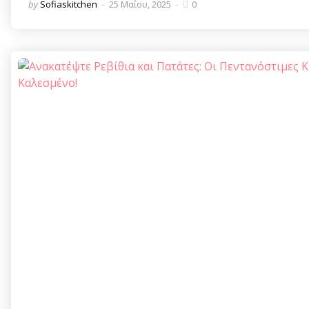
Posted
by
Sofiaskitchen
25 Μαΐου, 2025
0
by