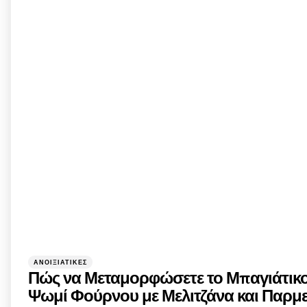
Categories
Posted
ΑΝΟΙΞΙΆΤΙΚΕΣ
in
Πώς να Μεταμορφώσετε το Μπαγιάτικο
Ψωμί Φούρνου με Μελιτζάνα και Παρμ