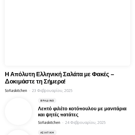
Η Απόλυτη Ελληνική Σαλάτα με Φακές –
Δοκιμάστε τη Σήμερα!
Posted
Sofiaskitchen
23 Φεβρουαρίου, 2025
ΒΡΑΔΙΝΌ
Λεπτό φιλέτο κοτόπουλου με μανιτάρια
και ψητές πατάτες
Posted
Sofiaskitchen
24 Φεβρουαρίου, 2025
ΑΣΙΑΤΙΚΉ