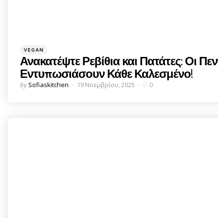
Categories
Posted
VEGAN
in
Ανακατέψτε Ρεβίθια και Πατάτες: Οι Π
Εντυπωσιάσουν Κάθε Καλεσμένο!
Posted
by
Sofiaskitchen
19 Νοεμβρίου, 2025
0
by