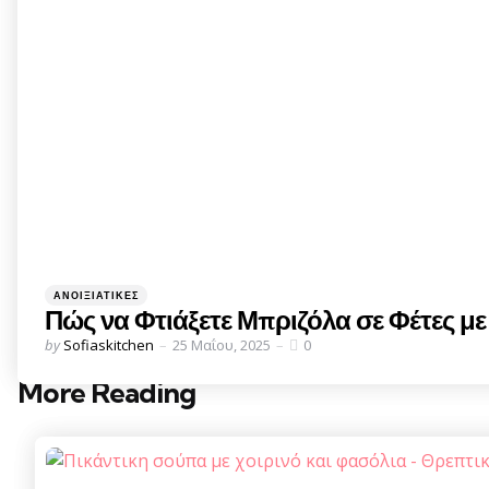
Categories
Posted
ΑΝΟΙΞΙΆΤΙΚΕΣ
in
Πώς να Φτιάξετε Μπριζόλα σε Φέτες μ
Posted
by
Sofiaskitchen
25 Μαΐου, 2025
0
by
More Reading
Post
navigation