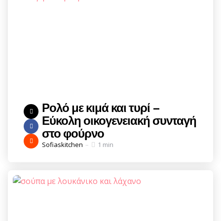
Ρολό με κιμά και τυρί –
Εύκολη οικογενειακή συνταγή
στο φούρνο
Posted
Sofiaskitchen
1 min
by