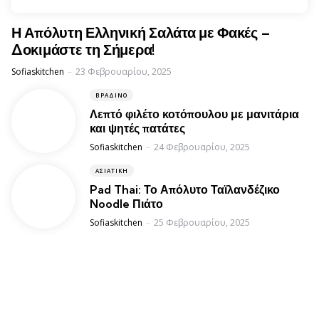
Η Απόλυτη Ελληνική Σαλάτα με Φακές –
Δοκιμάστε τη Σήμερα!
Posted
Sofiaskitchen
23 Φεβρουαρίου, 2025
ΒΡΑΔΙΝΌ
Λεπτό φιλέτο κοτόπουλου με μανιτάρια
και ψητές πατάτες
Posted
Sofiaskitchen
24 Φεβρουαρίου, 2025
ΑΣΙΑΤΙΚΉ
Pad Thai: Το Απόλυτο Ταϊλανδέζικο
Noodle Πιάτο
Posted
Sofiaskitchen
25 Φεβρουαρίου, 2025