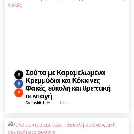
Σούπα με Καραμελωμένα
Κρεμμύδια και Κόκκινες
Φακές, εύκολη και θρεπτική
συνταγή
Posted
Sofiaskitchen
1 min
by