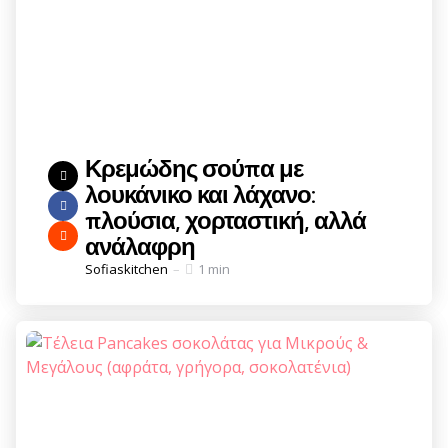
Κρεμώδης σούπα με
λουκάνικο και λάχανο:
πλούσια, χορταστική, αλλά
ανάλαφρη
Posted
Sofiaskitchen
1 min
by