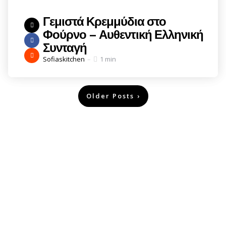
Γεμιστά Κρεμμύδια στο
Φούρνο – Αυθεντική Ελληνική
Συνταγή
Posted
Sofiaskitchen
1 min
by
Σελιδοποίηση
Older Posts
άρθρων