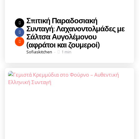
Σπιτική Παραδοσιακή
Συνταγή: Λαχανοντολμάδες με
Σάλτσα Αυγολέμονου
(αφράτοι και ζουμεροί)
Posted
Sofiaskitchen
1 min
by