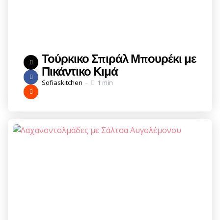
Τούρκικο Σπιράλ Μπουρέκι με
Πικάντικο Κιμά
Posted
Sofiaskitchen
1 min
by