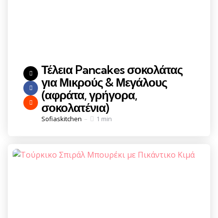
Τέλεια Pancakes σοκολάτας
για Μικρούς & Μεγάλους
(αφράτα, γρήγορα,
σοκολατένια)
Posted
Sofiaskitchen
1 min
by