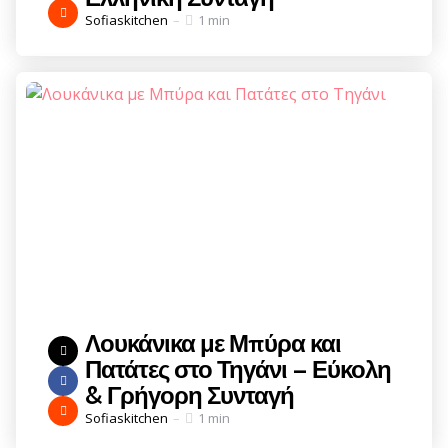
Posted
Sofiaskitchen
1 min
by
Λουκάνικα με Μπύρα και
Πατάτες στο Τηγάνι – Εύκολη
& Γρήγορη Συνταγή
Posted
Sofiaskitchen
1 min
by