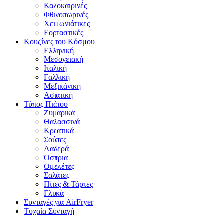
Καλοκαιρινές
Φθινοπωρινές
Χειμωνιάτικες
Εορταστικές
Κουζίνες του Κόσμου
Ελληνική
Μεσογειακή
Ιταλική
Γαλλική
Μεξικάνικη
Ασιατική
Τύπος Πιάτου
Ζυμαρικά
Θαλασσινά
Κρεατικά
Σούπες
Λαδερά
Όσπρια
Ομελέτες
Σαλάτες
Πίτες & Τάρτες
Γλυκά
Συνταγές για AirFryer
Τυχαία Συνταγή