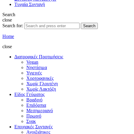
Τυχαία Συνταγή
Search
close
Search for:
Search
Home
close
Διατροφικές Προτιμήσεις
Vegan
Νηστίσιμα
Υγιεινές
Χορτοφαγικές
Χωρίς Γλουτένη
Χωρίς Λακτόζη
Είδος Γεύματος
Βραδινό
Επιδόρπια
Μεσημεριανό
Πρωινό
Σνακ
Εποχιακές Συνταγές
Ανοιξιάτικες