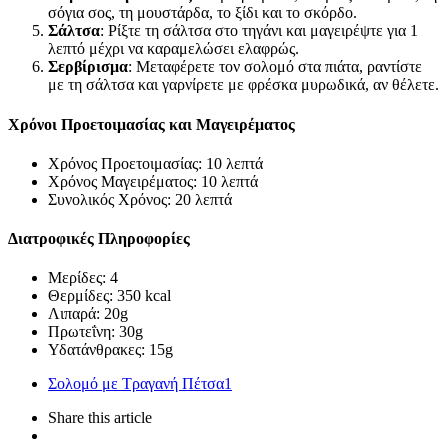
σόγια σος, τη μουστάρδα, το ξίδι και το σκόρδο.
Σάλτσα
: Ρίξτε τη σάλτσα στο τηγάνι και μαγειρέψτε για 1
λεπτό μέχρι να καραμελώσει ελαφρώς.
Σερβίρισμα
: Μεταφέρετε τον σολομό στα πιάτα, ραντίστε
με τη σάλτσα και γαρνίρετε με φρέσκα μυρωδικά, αν θέλετε.
Χρόνοι Προετοιμασίας και Μαγειρέματος
Χρόνος Προετοιμασίας: 10 λεπτά
Χρόνος Μαγειρέματος: 10 λεπτά
Συνολικός Χρόνος: 20 λεπτά
Διατροφικές Πληροφορίες
Μερίδες: 4
Θερμίδες: 350 kcal
Λιπαρά: 20g
Πρωτεΐνη: 30g
Υδατάνθρακες: 15g
Σολομό με Τραγανή Πέτσα
1
Share
this article