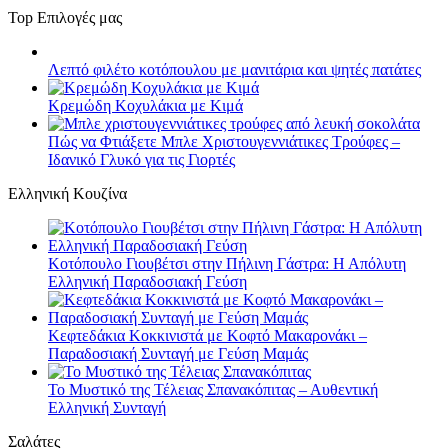
Top Επιλογές μας
Λεπτό φιλέτο κοτόπουλου με μανιτάρια και ψητές πατάτες
Κρεμώδη Κοχυλάκια με Κιμά
Πώς να Φτιάξετε Μπλε Χριστουγεννιάτικες Τρούφες –
Ιδανικό Γλυκό για τις Γιορτές
Ελληνική Κουζίνα
Κοτόπουλο Γιουβέτσι στην Πήλινη Γάστρα: Η Απόλυτη
Ελληνική Παραδοσιακή Γεύση
Κεφτεδάκια Κοκκινιστά με Κοφτό Μακαρονάκι –
Παραδοσιακή Συνταγή με Γεύση Μαμάς
Το Μυστικό της Τέλειας Σπανακόπιτας – Αυθεντική
Ελληνική Συνταγή
Σαλάτες