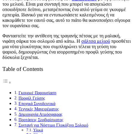
του μελιού. Είναι μια συνταγή που μπορεί να απογειώσει
οποιοδήποτε δείπνο, μετατρέποντας ένα απλό γεύμα σε γκουρμέ
εμπειρία. Ιδανικό για να εντυπωσιάσετε καλεσμένους ή να
κακομάθετε τον εαυτό σας, αυτό το πιάτο θα ικανοποιήσει σίγουρα
τον ουρανίσκο σας.
Φανταστείτε την αντίθεση της τραγανής πέτσας με τη μαλακή,
νιφάτη σάρκα του σολομού από κάτω. Η
σάλτσα μελιού
προσθέτει
μια νότα γλυκύτητας που συμπληρώνει τέλεια τη γεύση του
ψαριού, δημιουργώντας ένα ισορροπημένο προφίλ γεύσης που
δύσκολα ξεχνιέται.
Table of Contents
Γκουρμέ Παρουσίαση
Προφίλ Γεύσης
Εποχικά Συνοδευτικά
Τεχνικές Μαγειρέματος
Δημιουργία Ατμόσφαιρας
Προτάσεις Σερβιρίσματος
Συνταγή για Νόστιμο Γλυκόξινο Σολομό
Υλικά