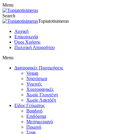
Menu
Search
Topiatotisimeras
Αρχική
Επικοινωνία
Όροι Χρήσης
Πολιτική Απορρήτου
Menu
Διατροφικές Προτιμήσεις
Vegan
Νηστίσιμα
Υγιεινές
Χορτοφαγικές
Χωρίς Γλουτένη
Χωρίς Λακτόζη
Είδος Γεύματος
Βραδινό
Επιδόρπια
Μεσημεριανό
Πρωινό
Σνακ