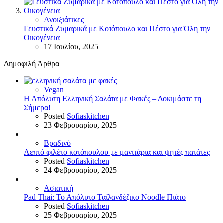
Ανοιξιάτικες
Γευστικά Ζυμαρικά με Κοτόπουλο και Πέστο για Όλη την
Οικογένεια
17 Ιουλίου, 2025
Δημοφιλή Άρθρα
Vegan
Η Απόλυτη Ελληνική Σαλάτα με Φακές – Δοκιμάστε τη
Σήμερα!
Posted
Sofiaskitchen
23 Φεβρουαρίου, 2025
Βραδινό
Λεπτό φιλέτο κοτόπουλου με μανιτάρια και ψητές πατάτες
Posted
Sofiaskitchen
24 Φεβρουαρίου, 2025
Ασιατική
Pad Thai: Το Απόλυτο Ταϊλανδέζικο Noodle Πιάτο
Posted
Sofiaskitchen
25 Φεβρουαρίου, 2025