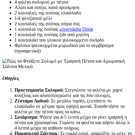
4 φιλέτα σολομού με πέτσα
Αλάτι και πιπέρι, κατά προτίμηση
2 κουταλιές της σούπας ελαιόλαδο
1/4 φλιτζανιού μέλι
2 κουταλιές της σούπας σόγια σος
1 κουταλιά της σούπας
μουστάρδα Dijon
1 κουταλιά της σούπας ξίδι από μηλίτη
1 κουταλάκι του γλυκού ψιλοκομμένο σκόρδο
Φρέσκα ψιλοκομμένα μυρωδικά για το σερβίρισμα
(προαιρετικά)
Οδηγίες
Προετοιμασία Σολομού
: Στεγνώστε τα φιλέτα με χαρτί
κουζίνας και αλατοπιπερώστε και τις δύο πλευρές.
Ζέσταμα Λαδιού
: Σε μεγάλο τηγάνι, ζεστάνετε το
ελαιόλαδο σε μέτρια προς υψηλή φωτιά. Τοποθετήστε τα
φιλέτα με την πέτσα προς τα κάτω.
Σοτάρισμα
: Ψήστε για 4-5 λεπτά μέχρι να γίνει τραγανή η
πέτσα και χρυσαφένια. Γυρίστε τα φιλέτα και ψήστε άλλα 3-
4 λεπτά μέχρι να ψηθούν πλήρως.
Παρασκευή Σάλτσας
: Σε μικρό μπολ, αναμείξτε το μέλι, τη