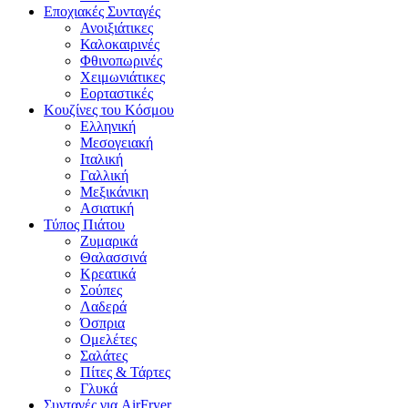
Εποχιακές Συνταγές
Ανοιξιάτικες
Καλοκαιρινές
Φθινοπωρινές
Χειμωνιάτικες
Εορταστικές
Κουζίνες του Κόσμου
Ελληνική
Μεσογειακή
Ιταλική
Γαλλική
Μεξικάνικη
Ασιατική
Τύπος Πιάτου
Ζυμαρικά
Θαλασσινά
Κρεατικά
Σούπες
Λαδερά
Όσπρια
Ομελέτες
Σαλάτες
Πίτες & Τάρτες
Γλυκά
Συνταγές για AirFryer