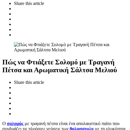
Share
this article
Πώς να Φτιάξετε Σολομό με Τραγανή
Πέτσα και Αρωματική Σάλτσα Μελιού
Share
this article
Ο
σολομός
με τραγανή πέτσα είναι ένα απολαυστικό πιάτο που
συνδυάζει τις πλούσιες γεύσεις των
θαλασσινών
με τη γλυκύτητα