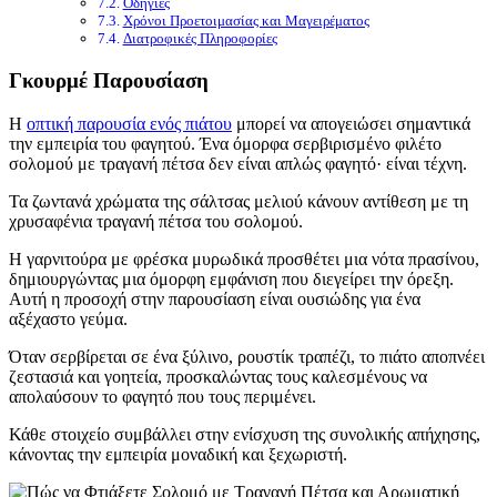
Οδηγίες
Χρόνοι Προετοιμασίας και Μαγειρέματος
Διατροφικές Πληροφορίες
Γκουρμέ Παρουσίαση
Η
οπτική παρουσία ενός πιάτου
μπορεί να απογειώσει σημαντικά
την εμπειρία του φαγητού. Ένα όμορφα σερβιρισμένο φιλέτο
σολομού με τραγανή πέτσα δεν είναι απλώς φαγητό· είναι τέχνη.
Τα ζωντανά χρώματα της σάλτσας μελιού κάνουν αντίθεση με τη
χρυσαφένια τραγανή πέτσα του σολομού.
Η γαρνιτούρα με φρέσκα μυρωδικά προσθέτει μια νότα πρασίνου,
δημιουργώντας μια όμορφη εμφάνιση που διεγείρει την όρεξη.
Αυτή η προσοχή στην παρουσίαση είναι ουσιώδης για ένα
αξέχαστο γεύμα.
Όταν σερβίρεται σε ένα ξύλινο, ρουστίκ τραπέζι, το πιάτο αποπνέει
ζεστασιά και γοητεία, προσκαλώντας τους καλεσμένους να
απολαύσουν το φαγητό που τους περιμένει.
Κάθε στοιχείο συμβάλλει στην ενίσχυση της συνολικής απήχησης,
κάνοντας την εμπειρία μοναδική και ξεχωριστή.