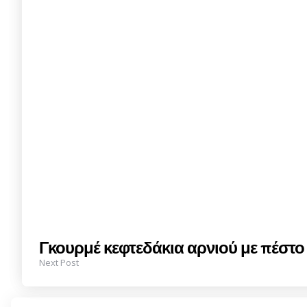
Γκουρμέ κεφτεδάκια αρνιού με πέστο
Next Post