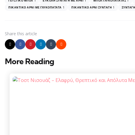
1
1
1
ΓΕΥΣΤΙΚΌ ΜΠΟΛ
ΕΎΚΟΛΗ ΣΥΝΤΑΓΉ ΜΕ ΑΡΝΊ
ΜΠΟΛ ΓΛΥΚΟΠΑΤΆΤΑΣ
1
1
ΠΙΚΆΝΤΙΚΟ ΑΡΝΊ ΜΕ ΓΛΥΚΟΠΑΤΆΤΑ
ΠΙΚΆΝΤΙΚΟ ΑΡΝΊ ΣΥΝΤΑΓΉ
ΣΥΝΤΑΓΉ
Share
this article
More Reading
Post
navigation