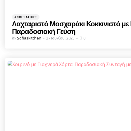
Categories
Posted
ΑΝΟΙΞΙΆΤΙΚΕΣ
in
Λαχταριστό Μοσχαράκι Κοκκινιστό με 
Παραδοσιακή Γεύση
Posted
by
Sofiaskitchen
27 Ιουνίου, 2025
0
by