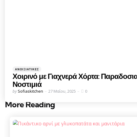
Categories
Posted
ΑΝΟΙΞΙΆΤΙΚΕΣ
in
Χοιρινό με Γιαχνερά Χόρτα: Παραδοσι
Νοστιμιά
Posted
by
Sofiaskitchen
27 Μαΐου, 2025
0
by
More Reading
Post
navigation