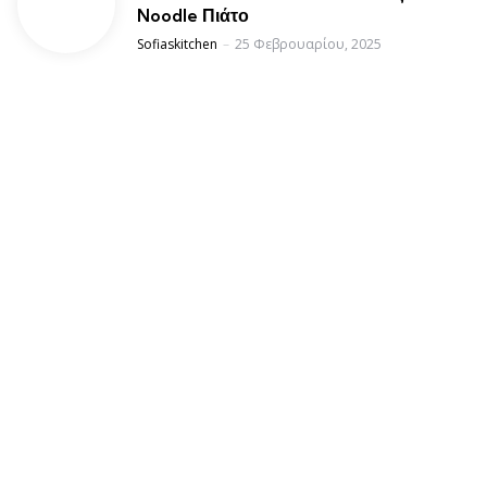
Noodle Πιάτο
Posted
Sofiaskitchen
25 Φεβρουαρίου, 2025