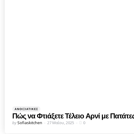
Categories
Posted
ΑΝΟΙΞΙΆΤΙΚΕΣ
in
Πώς να Φτιάξετε Τέλειο Αρνί με Πατάτ
Posted
by
Sofiaskitchen
27 Μαΐου, 2025
0
by