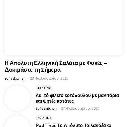
Η Απόλυτη Ελληνική Σαλάτα με Φακές –
Δοκιμάστε τη Σήμερα!
Posted
Sofiaskitchen
23 Φεβρουαρίου, 2025
ΒΡΑΔΙΝΌ
Λεπτό φιλέτο κοτόπουλου με μανιτάρια
και ψητές πατάτες
Posted
Sofiaskitchen
24 Φεβρουαρίου, 2025
ΑΣΙΑΤΙΚΉ
Pad Thai: Το Απόλυτο Ταϊλανδέζικο