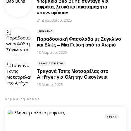
Ψωμάκια Bao Buns: συνταγή για
αφράτα, λευκά και ακαταμάχητα
«συννεφάκια»
21 Δεκεμβρίου, 2025
ΒΡΑΔΙΝΌ
Παραδοσιακή Φασολάδα με Σύγκλινο
και Ελιές – Μια Γεύση από το Χωριό
10 Μαρτίου, 2025
ΕΊΔΟΣ ΓΕΎΜΑΤΟΣ
Τραγανά Τσιπς Μοτσαρέλας στο
Airfryer για Όλη την Οικογένεια
15 Μαΐου, 2025
Δημοφιλή Άρθρα
VEGAN