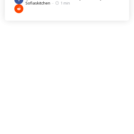
Posted
Sofiaskitchen
1 min
by