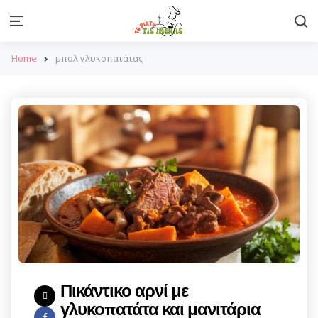
S
Menu
Home
μπολ γλυκοπατάτας
Πικάντικο αρνί με
γλυκοπατάτα και μανιτάρια