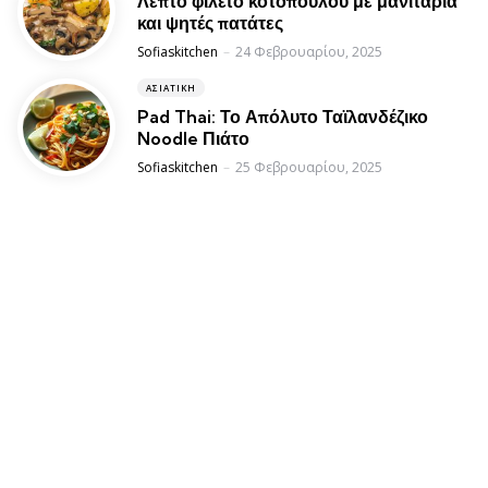
Λεπτό φιλέτο κοτόπουλου με μανιτάρια
και ψητές πατάτες
Posted
Sofiaskitchen
24 Φεβρουαρίου, 2025
ΑΣΙΑΤΙΚΉ
Pad Thai: Το Απόλυτο Ταϊλανδέζικο
Noodle Πιάτο
Posted
Sofiaskitchen
25 Φεβρουαρίου, 2025