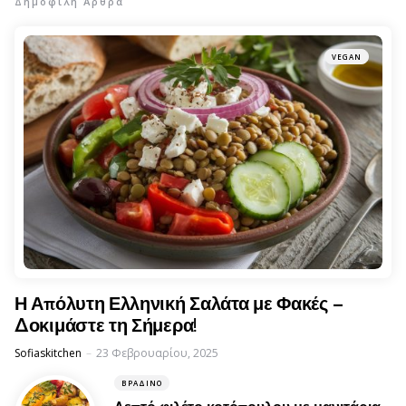
Δημοφιλή Άρθρα
VEGAN
Η Απόλυτη Ελληνική Σαλάτα με Φακές –
Δοκιμάστε τη Σήμερα!
Posted
Sofiaskitchen
23 Φεβρουαρίου, 2025
ΒΡΑΔΙΝΌ