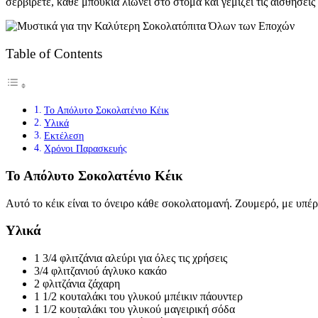
σερβίρετε, κάθε μπουκιά λιώνει στο στόμα και γεμίζει τις αισθήσει
Table of Contents
Το Απόλυτο Σοκολατένιο Κέικ
Υλικά
Εκτέλεση
Χρόνοι Παρασκευής
Το Απόλυτο Σοκολατένιο Κέικ
Αυτό το κέικ είναι το όνειρο κάθε σοκολατομανή. Ζουμερό, με υπέρ
Υλικά
1 3/4 φλιτζάνια αλεύρι για όλες τις χρήσεις
3/4 φλιτζανιού άγλυκο κακάο
2 φλιτζάνια ζάχαρη
1 1/2 κουταλάκι του γλυκού μπέικιν πάουντερ
1 1/2 κουταλάκι του γλυκού μαγειρική σόδα