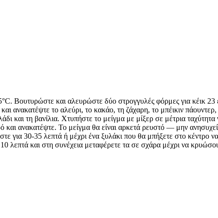
°C. Βουτυρώστε και αλευρώστε δύο στρογγυλές φόρμες για κέικ 23 ε
αι ανακατέψτε το αλεύρι, το κακάο, τη ζάχαρη, το μπέικιν πάουντερ, 
άδι και τη βανίλια. Χτυπήστε το μείγμα με μίξερ σε μέτρια ταχύτητα 
ό και ανακατέψτε. Το μείγμα θα είναι αρκετά ρευστό — μην ανησυχείτ
ε για 30-35 λεπτά ή μέχρι ένα ξυλάκι που θα μπήξετε στο κέντρο να
10 λεπτά και στη συνέχεια μεταφέρετε τα σε σχάρα μέχρι να κρυώσο