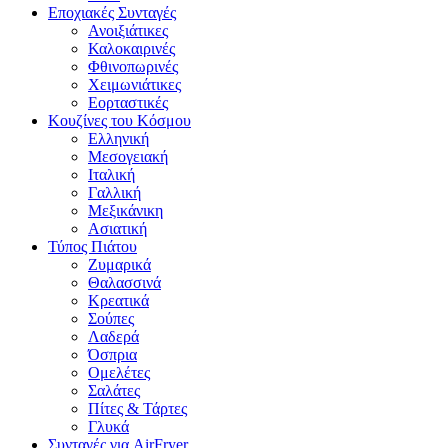
Εποχιακές Συνταγές
Ανοιξιάτικες
Καλοκαιρινές
Φθινοπωρινές
Χειμωνιάτικες
Εορταστικές
Κουζίνες του Κόσμου
Ελληνική
Μεσογειακή
Ιταλική
Γαλλική
Μεξικάνικη
Ασιατική
Τύπος Πιάτου
Ζυμαρικά
Θαλασσινά
Κρεατικά
Σούπες
Λαδερά
Όσπρια
Ομελέτες
Σαλάτες
Πίτες & Τάρτες
Γλυκά
Συνταγές για AirFryer