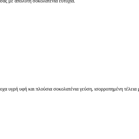
ς σας με απόλυτη σοκολατένια ευτυχία.
οχα υγρή υφή και πλούσια σοκολατένια γεύση, ισορροπημένη τέλεια μ