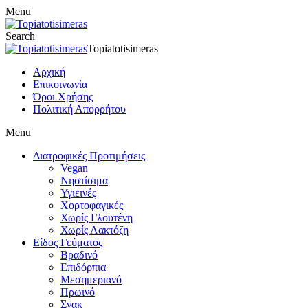
Menu
Search
Topiatotisimeras
Αρχική
Επικοινωνία
Όροι Χρήσης
Πολιτική Απορρήτου
Menu
Διατροφικές Προτιμήσεις
Vegan
Νηστίσιμα
Υγιεινές
Χορτοφαγικές
Χωρίς Γλουτένη
Χωρίς Λακτόζη
Είδος Γεύματος
Βραδινό
Επιδόρπια
Μεσημεριανό
Πρωινό
Σνακ