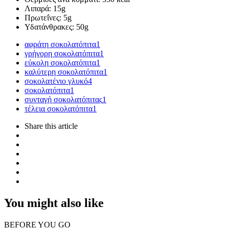
Λιπαρά: 15g
Πρωτεΐνες: 5g
Υδατάνθρακες: 50g
αφράτη σοκολατόπιτα
1
γρήγορη σοκολατόπιτα
1
εύκολη σοκολατόπιτα
1
καλύτερη σοκολατόπιτα
1
σοκολατένιο γλυκό
4
σοκολατόπιτα
1
συνταγή σοκολατόπιτας
1
τέλεια σοκολατόπιτα
1
Share
this article
You might also like
BEFORE YOU GO