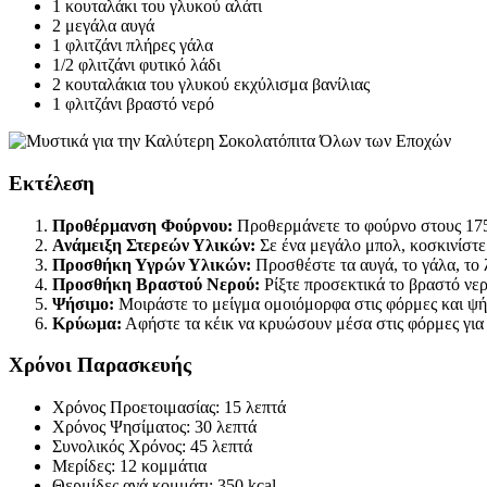
1 κουταλάκι του γλυκού αλάτι
2 μεγάλα αυγά
1 φλιτζάνι πλήρες γάλα
1/2 φλιτζάνι φυτικό λάδι
2 κουταλάκια του γλυκού εκχύλισμα βανίλιας
1 φλιτζάνι βραστό νερό
Εκτέλεση
Προθέρμανση Φούρνου:
Προθερμάνετε το φούρνο στους 175
Ανάμειξη Στερεών Υλικών:
Σε ένα μεγάλο μπολ, κοσκινίστε κ
Προσθήκη Υγρών Υλικών:
Προσθέστε τα αυγά, το γάλα, το λ
Προσθήκη Βραστού Νερού:
Ρίξτε προσεκτικά το βραστό νερ
Ψήσιμο:
Μοιράστε το μείγμα ομοιόμορφα στις φόρμες και ψήστ
Κρύωμα:
Αφήστε τα κέικ να κρυώσουν μέσα στις φόρμες για 
Χρόνοι Παρασκευής
Χρόνος Προετοιμασίας: 15 λεπτά
Χρόνος Ψησίματος: 30 λεπτά
Συνολικός Χρόνος: 45 λεπτά
Μερίδες: 12 κομμάτια
Θερμίδες ανά κομμάτι: 350 kcal