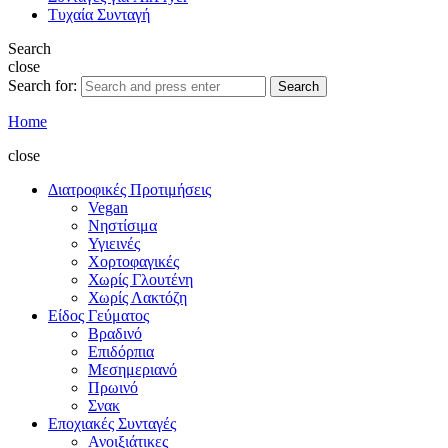
Τυχαία Συνταγή
Search
close
Search for:
Search
Home
close
Διατροφικές Προτιμήσεις
Vegan
Νηστίσιμα
Υγιεινές
Χορτοφαγικές
Χωρίς Γλουτένη
Χωρίς Λακτόζη
Είδος Γεύματος
Βραδινό
Επιδόρπια
Μεσημεριανό
Πρωινό
Σνακ
Εποχιακές Συνταγές
Ανοιξιάτικες