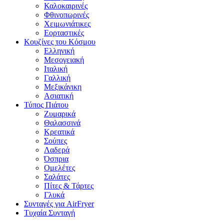
Καλοκαιρινές
Φθινοπωρινές
Χειμωνιάτικες
Εορταστικές
Κουζίνες του Κόσμου
Ελληνική
Μεσογειακή
Ιταλική
Γαλλική
Μεξικάνικη
Ασιατική
Τύπος Πιάτου
Ζυμαρικά
Θαλασσινά
Κρεατικά
Σούπες
Λαδερά
Όσπρια
Ομελέτες
Σαλάτες
Πίτες & Τάρτες
Γλυκά
Συνταγές για AirFryer
Τυχαία Συνταγή