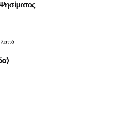
 Ψησίματος
 λεπτά
δα)