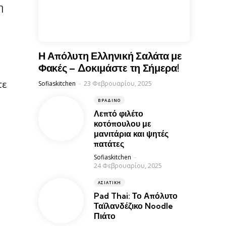
η
Η Απόλυτη Ελληνική Σαλάτα με
Φακές – Δοκιμάστε τη Σήμερα!
τε
Posted
Sofiaskitchen
23 Φεβρουαρίου, 2025
ΒΡΑΔΙΝΌ
Λεπτό φιλέτο
κοτόπουλου με
μανιτάρια και ψητές
πατάτες
Posted
Sofiaskitchen
24 Φεβρουαρίου, 2025
ΑΣΙΑΤΙΚΉ
Pad Thai: Το Απόλυτο
Ταϊλανδέζικο Noodle
Πιάτο