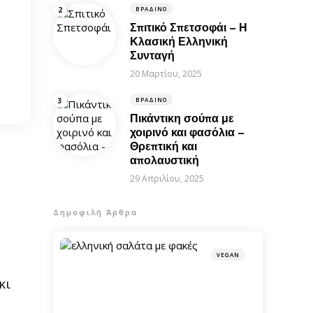
ΒΡΑΔΙΝΌ
Σπιτικό Σπετσοφάι – Η
Κλασική Ελληνική
Συνταγή
20 Μαρτίου, 2025
ΒΡΑΔΙΝΌ
Πικάντικη σούπα με
χοιρινό και φασόλια –
Θρεπτική και
απολαυστική
29 Απριλίου, 2025
Δημοφιλή Άρθρα
VEGAN
κι