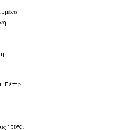
ριμμένο
ένη
ση
υς 190°C.