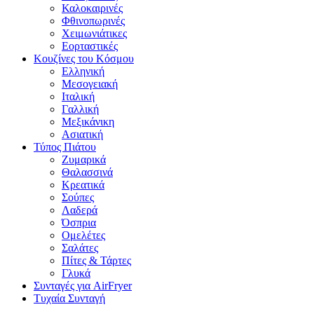
Καλοκαιρινές
Φθινοπωρινές
Χειμωνιάτικες
Εορταστικές
Κουζίνες του Κόσμου
Ελληνική
Μεσογειακή
Ιταλική
Γαλλική
Μεξικάνικη
Ασιατική
Τύπος Πιάτου
Ζυμαρικά
Θαλασσινά
Κρεατικά
Σούπες
Λαδερά
Όσπρια
Ομελέτες
Σαλάτες
Πίτες & Τάρτες
Γλυκά
Συνταγές για AirFryer
Τυχαία Συνταγή