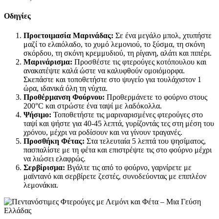
Οδηγίες
Προετοιμασία Μαρινάδας:
Σε ένα μεγάλο μπολ, χτυπήστε
μαζί το ελαιόλαδο, το χυμό λεμονιού, το ξύσμα, τη σκόνη
σκόρδου, τη σκόνη κρεμμυδιού, τη ρίγανη, αλάτι και πιπέρι.
Μαρινάρισμα:
Προσθέστε τις φτερούγες κοτόπουλου και
ανακατέψτε καλά ώστε να καλυφθούν ομοιόμορφα.
Σκεπάστε και τοποθετήστε στο ψυγείο για τουλάχιστον 1
ώρα, ιδανικά όλη τη νύχτα.
Προθέρμανση Φούρνου:
Προθερμάνετε το φούρνο στους
200°C και στρώστε ένα ταψί με λαδόκολλα.
Ψήσιμο:
Τοποθετήστε τις μαριναρισμένες φτερούγες στο
ταψί και ψήστε για 40-45 λεπτά, γυρίζοντάς τες στη μέση του
χρόνου, μέχρι να ροδίσουν και να γίνουν τραγανές.
Προσθήκη Φέτας:
Στα τελευταία 5 λεπτά του ψησίματος,
πασπαλίστε με τη φέτα και επιστρέψτε τις στο φούρνο μέχρι
να λιώσει ελαφρώς.
Σερβίρισμα:
Βγάλτε τις από το φούρνο, γαρνίρετε με
μαϊντανό και σερβίρετε ζεστές, συνοδεύοντας με επιπλέον
λεμονάκια.