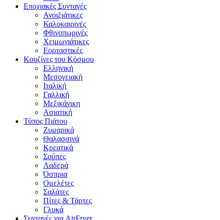
Εποχιακές Συνταγές
Ανοιξιάτικες
Καλοκαιρινές
Φθινοπωρινές
Χειμωνιάτικες
Εορταστικές
Κουζίνες του Κόσμου
Ελληνική
Μεσογειακή
Ιταλική
Γαλλική
Μεξικάνικη
Ασιατική
Τύπος Πιάτου
Ζυμαρικά
Θαλασσινά
Κρεατικά
Σούπες
Λαδερά
Όσπρια
Ομελέτες
Σαλάτες
Πίτες & Τάρτες
Γλυκά
Συνταγές για AirFryer