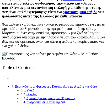
φέτα είναι ο τέλειος συνδυασμός πικάντικου και αλμυρού,
αποτελώντας μια πεντανόστιμη επιλογή για κάθε περίσταση.
Δεν είναι απλώς φτερούγες· είναι ένα
γαστρονομικό ταξίδι
στις
ηλιόλουστες ακτές της Ελλάδας με κάθε μπουκιά.
Φανταστείτε να δαγκώνετε τραγανές φτερούγες εμποτισμένες με τη
φρεσκάδα του λεμονιού και την κρεμώδη νοστιμιά της φέτας.
Μαριναρισμένες στην εντέλεια, προσφέρουν μια ξινή γεύση που
συνδυάζεται υπέροχα με την πλούσια γεύση του κοτόπουλου. Είναι
ιδανικές ως ορεκτικό, σνακ για πάρτι ή ακόμα και κυρίως πιάτο για
ένα χαλαρό δείπνο.
Table of Contents
Πεντανόστιμες Φτερούγες Κοτόπουλου με Λεμόνι και Φέτα
Υλικά
Οδηγίες
Χρόνοι Προετοιμασίας και Ψησίματος
Διατροφική Αξία (ανά μερίδα)