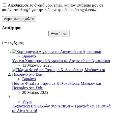
Αποθήκευσε το όνομά μου, email, και τον ιστότοπο μου σε
αυτόν τον πλοηγό για την επόμενη φορά που θα σχολιάσω.
Αναζήτηση
Αναζήτηση
Επιλογές μας
Βραδινό
Υγιεινό Χορτοφαγικό Λιγκουίνι με Λαχανικά και Αρωματικά
13 Μαρτίου, 2025
Βραδινό
Πώς να Φτιάξετε Τάρτα με Κολοκυθάκια, Μπέικον και
Πεκορίνο στο Σπίτι
29 Μαΐου, 2025
Vegan
Λαχανάκια Βρυξελλών στο Airfryer – Τραγανά και Γευστικά
σε Λίγα Λεπτά!