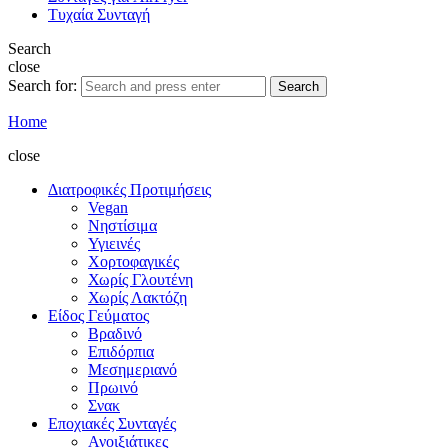
Τυχαία Συνταγή
Search
close
Search for:
Search
Home
close
Διατροφικές Προτιμήσεις
Vegan
Νηστίσιμα
Υγιεινές
Χορτοφαγικές
Χωρίς Γλουτένη
Χωρίς Λακτόζη
Είδος Γεύματος
Βραδινό
Επιδόρπια
Μεσημεριανό
Πρωινό
Σνακ
Εποχιακές Συνταγές
Ανοιξιάτικες