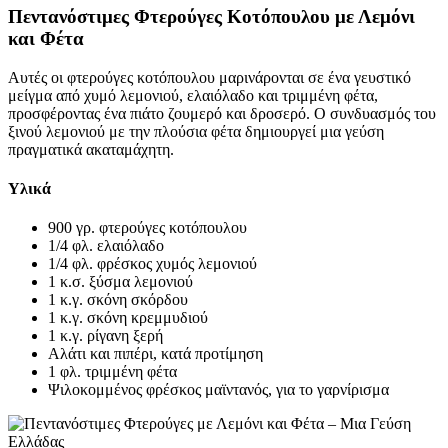
Πεντανόστιμες Φτερούγες Κοτόπουλου με Λεμόνι
και Φέτα
Αυτές οι φτερούγες κοτόπουλου μαρινάρονται σε ένα γευστικό
μείγμα από χυμό λεμονιού, ελαιόλαδο και τριμμένη φέτα,
προσφέροντας ένα πιάτο ζουμερό και δροσερό. Ο συνδυασμός του
ξινού λεμονιού με την πλούσια φέτα δημιουργεί μια γεύση
πραγματικά ακαταμάχητη.
Υλικά
900 γρ. φτερούγες κοτόπουλου
1/4 φλ. ελαιόλαδο
1/4 φλ. φρέσκος χυμός λεμονιού
1 κ.σ. ξύσμα λεμονιού
1 κ.γ. σκόνη σκόρδου
1 κ.γ. σκόνη κρεμμυδιού
1 κ.γ. ρίγανη ξερή
Αλάτι και πιπέρι, κατά προτίμηση
1 φλ. τριμμένη φέτα
Ψιλοκομμένος φρέσκος μαϊντανός, για το γαρνίρισμα