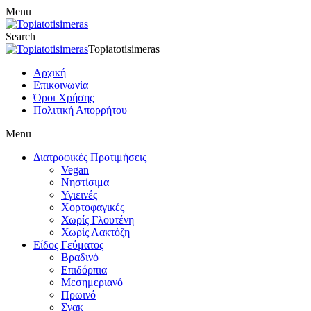
Menu
Search
Topiatotisimeras
Αρχική
Επικοινωνία
Όροι Χρήσης
Πολιτική Απορρήτου
Menu
Διατροφικές Προτιμήσεις
Vegan
Νηστίσιμα
Υγιεινές
Χορτοφαγικές
Χωρίς Γλουτένη
Χωρίς Λακτόζη
Είδος Γεύματος
Βραδινό
Επιδόρπια
Μεσημεριανό
Πρωινό
Σνακ