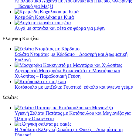
Απολαυστικό Λάχανο με Λουκάνικα και Πιπεριές Φλώρινης
– Ιδανικό για Μεζέ!
Κρεμώδη Κοχυλάκια με Κιμά
Αυγά με σπανάκι και φέτα σε φόρμα για μάφιν
Ελληνική Κουζίνα
Σαλάτα Ντομάτας με Κάρδαμο – Δροσερή και Αρωματική
Επιλογή
Λαχταριστό Μοσχαράκι Κοκκινιστό με Μανιτάρια και
Χυλοπίτες – Παραδοσιακή Γεύση
Κοτόπουλο με μπιζέλια: Γευστικό, εύκολο και υγιεινό γεύμα
Σαλάτες
Υγιεινή Σαλάτα Πατάτας με Κοτόπουλου και Μαγιονέζα για
Όλη την Οικογένεια
Η Απόλυτη Ελληνική Σαλάτα με Φακές – Δοκιμάστε τη
Σήμερα!