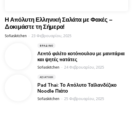
Η Απόλυτη Ελληνική Σαλάτα με Φακές –
Δοκιμάστε τη Σήμερα!
Posted
Sofiaskitchen
23 Φεβρουαρίου, 2025
ΒΡΑΔΙΝΌ
Λεπτό φιλέτο κοτόπουλου με μανιτάρια
και ψητές πατάτες
Posted
Sofiaskitchen
24 Φεβρουαρίου, 2025
ΑΣΙΑΤΙΚΉ
Pad Thai: Το Απόλυτο Ταϊλανδέζικο
Noodle Πιάτο
Posted
Sofiaskitchen
25 Φεβρουαρίου, 2025