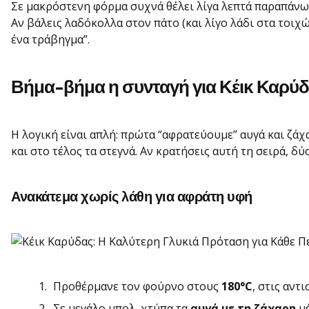
Σε μακρόστενη φόρμα συχνά θέλει λίγα λεπτά παραπάνω ψ
Αν βάλεις λαδόκολλα στον πάτο (και λίγο λάδι στα τοιχ
ένα τράβηγμα”.
Βήμα-βήμα η συνταγή για Κέικ Καρύδ
Η λογική είναι απλή: πρώτα “αφρατεύουμε” αυγά και ζάχ
και στο τέλος τα στεγνά. Αν κρατήσεις αυτή τη σειρά, δύ
Ανακάτεμα χωρίς λάθη για αφράτη υφή
Προθέρμανε τον φούρνο στους
180°C
, στις αντ
Σε μεγάλο μπολ, χτύπα τα
αυγά με τη ζάχαρη
μέ