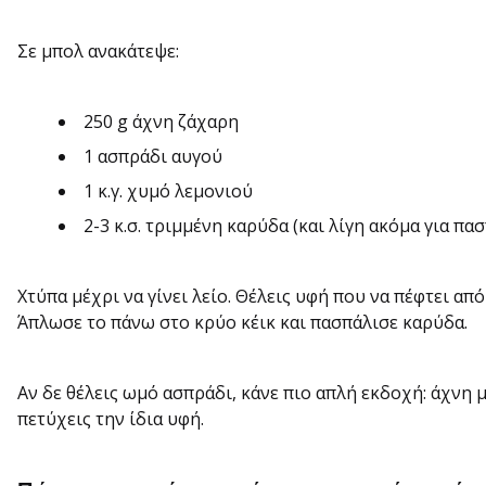
Σε μπολ ανακάτεψε:
250 g άχνη ζάχαρη
1 ασπράδι αυγού
1 κ.γ. χυμό λεμονιού
2-3 κ.σ. τριμμένη καρύδα (και λίγη ακόμα για πα
Χτύπα μέχρι να γίνει λείο. Θέλεις υφή που να πέφτει από
Άπλωσε το πάνω στο κρύο κέικ και πασπάλισε καρύδα.
Αν δε θέλεις ωμό ασπράδι, κάνε πιο απλή εκδοχή: άχνη 
πετύχεις την ίδια υφή.