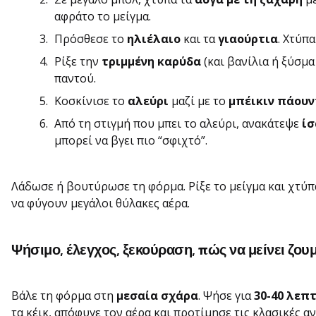
αφράτο το μείγμα.
Πρόσθεσε το
ηλιέλαιο
και τα
γιαούρτια
. Χτύπα
Ρίξε την
τριμμένη καρύδα
(και βανίλια ή ξύσμα
παντού.
Κοσκίνισε το
αλεύρι
μαζί με το
μπέικιν πάουν
Από τη στιγμή που μπει το αλεύρι, ανακάτεψε
ίσ
μπορεί να βγει πιο “σφιχτό”.
Λάδωσε ή βουτύρωσε τη φόρμα. Ρίξε το μείγμα και χτύπα
να φύγουν μεγάλοι θύλακες αέρα.
Ψήσιμο, έλεγχος, ξεκούραση, πώς να μείνει ζου
Βάλε τη φόρμα στη
μεσαία σχάρα
. Ψήσε για
30-40 λεπ
τα κέικ, απόφυγε τον αέρα και προτίμησε τις κλασικές αν