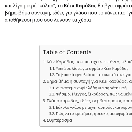
και λίγα μικρά “κόλπα”, το
Κέικ Καρύδας
θα βγει αφράτο
βήμα-βήμα συνταγή, ιδέες για γλάσο που το κάνει πιο “γ
αποθήκευση που σου λύνουν τα χέρια.
Table of Contents
Κέικ Καρύδας που πετυχαίνει πάντα, υλικ
Υλικά σε λίστα για αφράτο Κέικ Καρύδας
Τα βασικά εργαλεία και το σωστό ταψί για
Βήμα-βήμα η συνταγή για Κέικ Καρύδας, 
Ανακάτεμα χωρίς λάθη για αφράτη υφή
Ψήσιμο, έλεγχος, ξεκούραση, πώς να μείν
Γλάσο καρύδας, ιδέες σερβιρίσματος και
Εύκολο γλάσο με άχνη, ασπράδι και λεμόν
Πώς να το κρατήσεις φρέσκο, μεταφορά σ
Συμπέρασμα