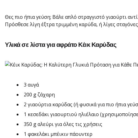
Θες πιο ήπια γεύση; Βάλε απλό στραγγιστό γιαούρτι αντί
Πρόσθεσε λίγη έξτρα τριμμένη καρύδα, ή λίγες σταγόνες
Υλικά σε λίστα για αφράτο Κέικ Καρύδας
3 αυγά
200 g ζάχαρη
2 γιαούρτια καρύδας (ή φυσικά για πιο ήπια γεύσ
1 κεσεδάκι γιαουρτιού ηλιέλαιο (χρησιμοποίησε
350 g αλεύρι για όλες τις χρήσεις
1 φακελάκι μπέικιν πάουντερ