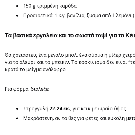
150 g τριμμένη καρύδα
Προαιρετικά: 1 κ.γ. βανίλια, ξύσμα από 1 λεμόνι
Τα βασικά εργαλεία και το σωστό ταψί για το
Κέι
Θα χρειαστείς ένα μεγάλο μπολ, ένα σύρμα ή μίξερ χειρό
για το αλεύρι και το μπέικιν. Το κοσκίνισμα δεν είναι “
κρατά το μείγμα ανάλαφρο.
Για φόρμα, διάλεξε:
Στρογγυλή
22-24 εκ.
, για κέικ με ωραίο ύψος.
Μακρόστενη, αν το θες για φέτες και εύκολη μετ