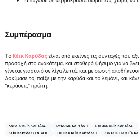
Ξεπάγωσε σε θερμοκρασία δωματίου, χωρίς να τ
Συμπέρασμα
Το
Κέικ Καρύδας
είναι από εκείνες τις συνταγές που αξίζ
προσοχή στο ανακάτεμα, και σταθερό ψήσιμο για να βγε
γίνεται γιορτινό σε λίγα λεπτά, και με σωστή αποθήκευσ
Δοκίμασε το, παίξε με την καρύδα και το λεμόνι, και κάν
“κεράσεις” πρώτη;
1
1
1
ΑΦΡΆΤΟ ΚΈΙΚ ΚΑΡΎΔΑΣ
ΓΛΥΚΌ ΜΕ ΚΑΡΎΔΑ
ΕΎΚΟΛΟ ΚΈΙΚ ΚΑΡΎΔΑΣ
1
1
ΚΈΙΚ ΚΑΡΎΔΑΣ ΣΥΝΤΑΓΉ
ΣΠΙΤΙΚΌ ΚΈΙΚ ΚΑΡΎΔΑΣ
ΣΥΝΤΑΓΉ ΓΙΑ ΚΈΙΚ Κ