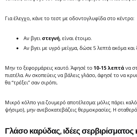
Για έλεγχο, κάνε το τεστ με οδοντογλυφίδα στο κέντρο:
Αν βγει
στεγνή
, είναι έτοιμο.
Αν βγει με υγρό μείγμα, δώσε 5 λεπτά ακόμα και 
Μην το ξεφορμάρεις καυτό. Άφησέ το
10-15 λεπτά
να στ
πιατέλα. Αν σκοπεύεις να βάλεις γλάσο, άφησέ το να κρυ
θα “τρέξει” σαν σιρόπι.
Μικρό κόλπο για ζουμερό αποτέλεσμα: μόλις πάρει καλό 
ψήσιμο), μην ανεβοκατεβάζεις θερμοκρασίες. Η σταθερότ
Γλάσο καρύδας, ιδέες σερβιρίσματος 