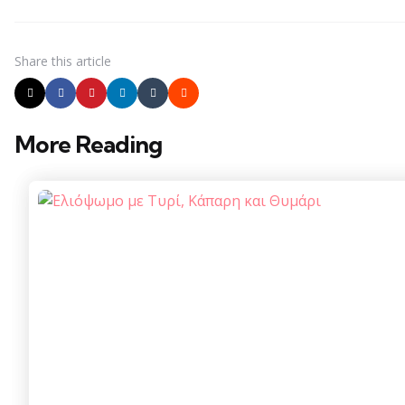
Share
this article
More Reading
Post
navigation