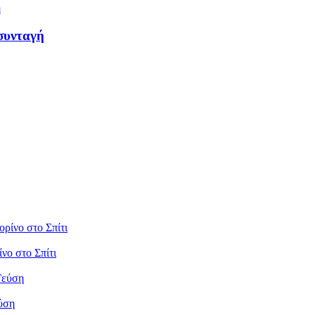
 συνταγή
νο στο Σπίτι
ύση