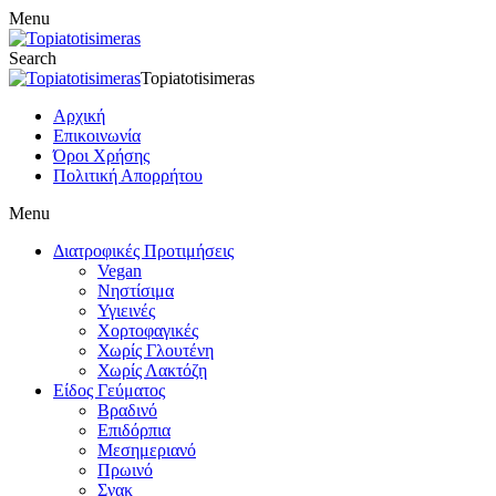
Menu
Search
Topiatotisimeras
Αρχική
Επικοινωνία
Όροι Χρήσης
Πολιτική Απορρήτου
Menu
Διατροφικές Προτιμήσεις
Vegan
Νηστίσιμα
Υγιεινές
Χορτοφαγικές
Χωρίς Γλουτένη
Χωρίς Λακτόζη
Είδος Γεύματος
Βραδινό
Επιδόρπια
Μεσημεριανό
Πρωινό
Σνακ