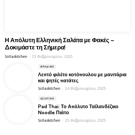
Η Απόλυτη Ελληνική Σαλάτα με Φακές –
Δοκιμάστε τη Σήμερα!
Posted
Sofiaskitchen
23 Φεβρουαρίου, 2025
ΒΡΑΔΙΝΌ
Λεπτό φιλέτο κοτόπουλου με μανιτάρια
και ψητές πατάτες
Posted
Sofiaskitchen
24 Φεβρουαρίου, 2025
ΑΣΙΑΤΙΚΉ
Pad Thai: Το Απόλυτο Ταϊλανδέζικο
Noodle Πιάτο
Posted
Sofiaskitchen
25 Φεβρουαρίου, 2025