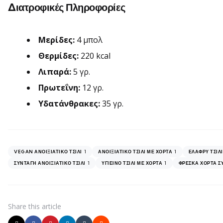
Διατροφικές Πληροφορίες
Μερίδες:
4 μπολ
Θερμίδες:
220 kcal
Λιπαρά:
5 γρ.
Πρωτεΐνη:
12 γρ.
Υδατάνθρακες:
35 γρ.
1
1
VEGAN ΑΝΟΙΞΙΆΤΙΚΟ ΤΣΊΛΙ
ΑΝΟΙΞΙΆΤΙΚΟ ΤΣΊΛΙ ΜΕ ΧΌΡΤΑ
ΕΛΑΦΡΎ ΤΣΊΛ
1
1
ΣΥΝΤΑΓΉ ΑΝΟΙΞΙΆΤΙΚΟ ΤΣΊΛΙ
ΥΓΙΕΙΝΌ ΤΣΊΛΙ ΜΕ ΧΌΡΤΑ
ΦΡΈΣΚΑ ΧΌΡΤΑ Σ
Share
this article