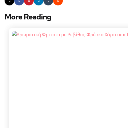
More Reading
Post
navigation