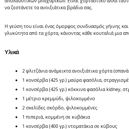
απολαυστικών μπαχαρικών. Είναι χορταστικό αλλά ταυτ
να ζεστάνετε τα ανοιξιάτικα βράδια σας.
Η γεύση του είναι ένας όμορφος συνδυασμός γήινης και 
γλυκύτητα από τα χόρτα, κάνοντας κάθε κουταλιά μια απ
Υλικά
2 φλιτζάνια ανάμεικτα ανοιξιάτικα χόρτα (σπανά
1 κονσέρβα (425 γρ.) μαύρα φασόλια, στραγγισμ
1 κονσέρβα (425 γρ.) κόκκινα φασόλια kidney, σ
1 μέτριο κρεμμύδι, ψιλοκομμένο
2 σκελίδες σκόρδο, ψιλοκομμένες
1 πιπεριά, κομμένη σε κυβάκια
1 κονσέρβα (400 γρ.) ντοματάκια σε κύβους