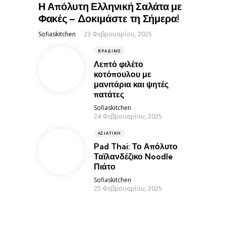
Η Απόλυτη Ελληνική Σαλάτα με
Φακές – Δοκιμάστε τη Σήμερα!
Posted
Sofiaskitchen
23 Φεβρουαρίου, 2025
ΒΡΑΔΙΝΌ
Λεπτό φιλέτο
κοτόπουλου με
μανιτάρια και ψητές
πατάτες
Posted
Sofiaskitchen
24 Φεβρουαρίου, 2025
ΑΣΙΑΤΙΚΉ
Pad Thai: Το Απόλυτο
Ταϊλανδέζικο Noodle
Πιάτο
Posted
Sofiaskitchen
25 Φεβρουαρίου, 2025