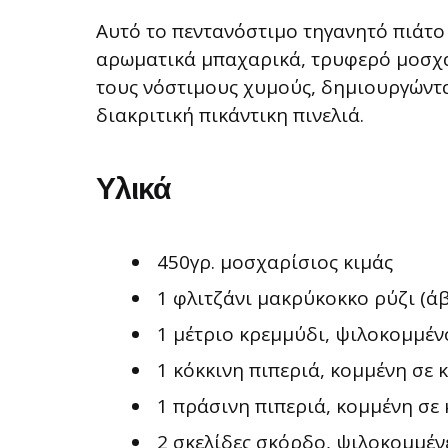
Αυτό το πεντανόστιμο τηγανητό πιάτο
αρωματικά μπαχαρικά, τρυφερό μοσχά
τους νόστιμους χυμούς, δημιουργώντα
διακριτική πικάντικη πινελιά.
Υλικά
450γρ. μοσχαρίσιος κιμάς
1 φλιτζάνι μακρύκοκκο ρύζι (ά
1 μέτριο κρεμμύδι, ψιλοκομμέν
1 κόκκινη πιπεριά, κομμένη σε 
1 πράσινη πιπεριά, κομμένη σε
2 σκελίδες σκόρδο, ψιλοκομμέν