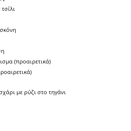
 τσίλι
 σκόνη
ση
ισμα (προαιρετικά)
προαιρετικά)