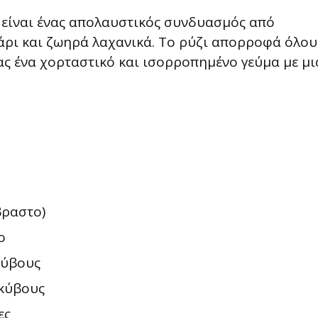
 είναι ένας απολαυστικός συνδυασμός από
ρι και ζωηρά λαχανικά. Το ρύζι απορροφά όλου
ς ένα χορταστικό και ισορροπημένο γεύμα με μι
βραστο)
ο
κύβους
 κύβους
ες