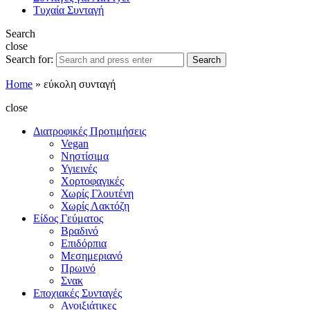
Τυχαία Συνταγή
Search
close
Search for:
Search
Home
»
εύκολη συνταγή
close
Διατροφικές Προτιμήσεις
Vegan
Νηστίσιμα
Υγιεινές
Χορτοφαγικές
Χωρίς Γλουτένη
Χωρίς Λακτόζη
Είδος Γεύματος
Βραδινό
Επιδόρπια
Μεσημεριανό
Πρωινό
Σνακ
Εποχιακές Συνταγές
Ανοιξιάτικες