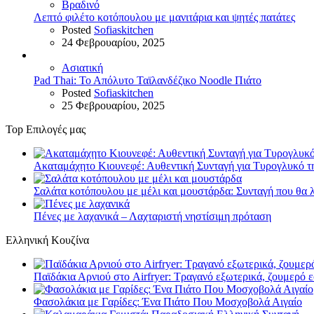
Βραδινό
Λεπτό φιλέτο κοτόπουλου με μανιτάρια και ψητές πατάτες
Posted
Sofiaskitchen
24 Φεβρουαρίου, 2025
Ασιατική
Pad Thai: Το Απόλυτο Ταϊλανδέζικο Noodle Πιάτο
Posted
Sofiaskitchen
25 Φεβρουαρίου, 2025
Top Επιλογές μας
Ακαταμάχητο Κιουνεφέ: Αυθεντική Συνταγή για Τυρογλυκό τ
Σαλάτα κοτόπουλου με μέλι και μουστάρδα: Συνταγή που θα 
Πένες με λαχανικά – Λαχταριστή νηστίσιμη πρόταση
Ελληνική Κουζίνα
Παϊδάκια Αρνιού στο Airfryer: Τραγανό εξωτερικά, ζουμερό 
Φασολάκια με Γαρίδες: Ένα Πιάτο Που Μοσχοβολά Αιγαίο