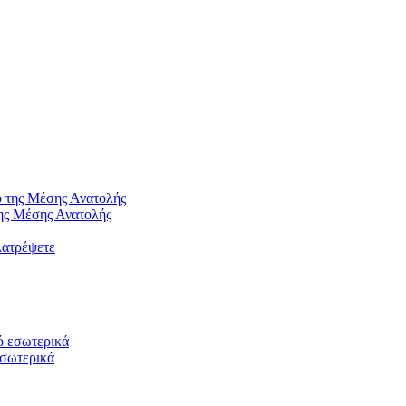
ης Μέσης Ανατολής
λατρέψετε
εσωτερικά