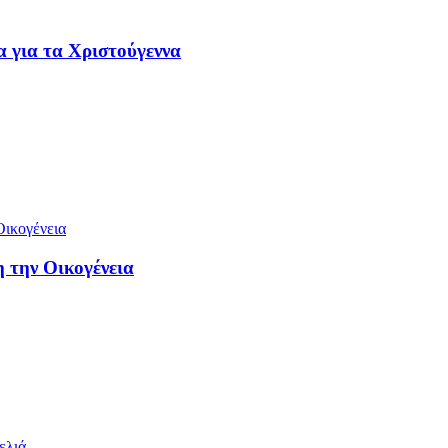
α για τα Χριστούγεννα
 την Οικογένεια