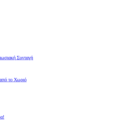
πωσιακή Συνταγή
από το Χωριό
α!