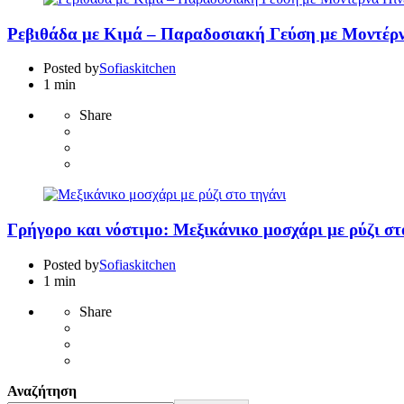
Ρεβιθάδα με Κιμά – Παραδοσιακή Γεύση με Μοντέρν
Posted by
Sofiaskitchen
1 min
Share
Γρήγορο και νόστιμο: Μεξικάνικο μοσχάρι με ρύζι στ
Posted by
Sofiaskitchen
1 min
Share
Αναζήτηση