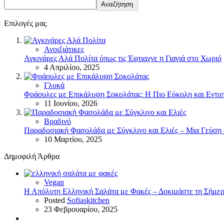
Αναζήτηση
Επιλογές μας
Ανοιξιάτικες
Αγκινάρες Αλά Πολίτα όπως τις Έφτιαχνε η Γιαγιά στο Χωριό
4 Απριλίου, 2025
Γλυκά
Φράουλες με Επικάλυψη Σοκολάτας: Η Πιο Εύκολη και Εντυ
11 Ιουνίου, 2026
Βραδινό
Παραδοσιακή Φασολάδα με Σύγκλινο και Ελιές – Μια Γεύση 
10 Μαρτίου, 2025
Δημοφιλή Άρθρα
Vegan
Η Απόλυτη Ελληνική Σαλάτα με Φακές – Δοκιμάστε τη Σήμερ
Posted
Sofiaskitchen
23 Φεβρουαρίου, 2025