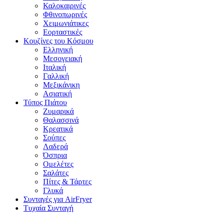
Καλοκαιρινές
Φθινοπωρινές
Χειμωνιάτικες
Εορταστικές
Κουζίνες του Κόσμου
Ελληνική
Μεσογειακή
Ιταλική
Γαλλική
Μεξικάνικη
Ασιατική
Τύπος Πιάτου
Ζυμαρικά
Θαλασσινά
Κρεατικά
Σούπες
Λαδερά
Όσπρια
Ομελέτες
Σαλάτες
Πίτες & Τάρτες
Γλυκά
Συνταγές για AirFryer
Τυχαία Συνταγή