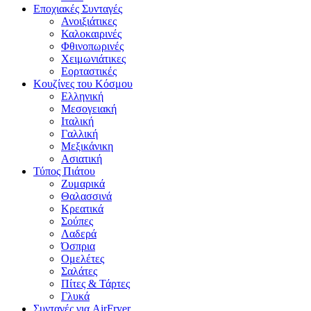
Εποχιακές Συνταγές
Ανοιξιάτικες
Καλοκαιρινές
Φθινοπωρινές
Χειμωνιάτικες
Εορταστικές
Κουζίνες του Κόσμου
Ελληνική
Μεσογειακή
Ιταλική
Γαλλική
Μεξικάνικη
Ασιατική
Τύπος Πιάτου
Ζυμαρικά
Θαλασσινά
Κρεατικά
Σούπες
Λαδερά
Όσπρια
Ομελέτες
Σαλάτες
Πίτες & Τάρτες
Γλυκά
Συνταγές για AirFryer