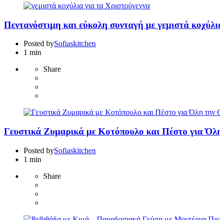
Πεντανόστιμη και εύκολη συνταγή με γεμιστά κοχύλι
Posted by
Sofiaskitchen
1 min
Share
Γευστικά Ζυμαρικά με Κοτόπουλο και Πέστο για Όλη
Posted by
Sofiaskitchen
1 min
Share