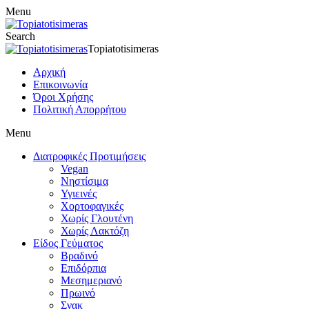
Menu
Search
Topiatotisimeras
Αρχική
Επικοινωνία
Όροι Χρήσης
Πολιτική Απορρήτου
Menu
Διατροφικές Προτιμήσεις
Vegan
Νηστίσιμα
Υγιεινές
Χορτοφαγικές
Χωρίς Γλουτένη
Χωρίς Λακτόζη
Είδος Γεύματος
Βραδινό
Επιδόρπια
Μεσημεριανό
Πρωινό
Σνακ