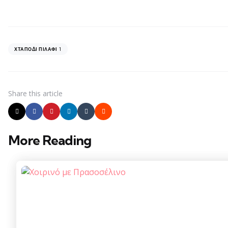
1
ΧΤΑΠΌΔΙ ΠΙΛΆΦΙ
Share
this article
More Reading
Post
navigation