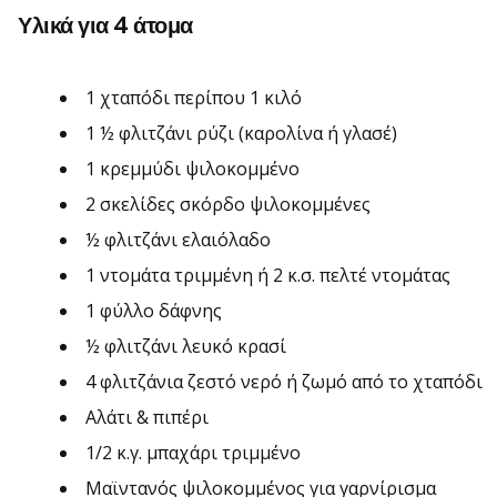
Υλικά για 4 άτομα
1 χταπόδι περίπου 1 κιλό
1 ½ φλιτζάνι ρύζι (καρολίνα ή γλασέ)
1 κρεμμύδι ψιλοκομμένο
2 σκελίδες σκόρδο ψιλοκομμένες
½ φλιτζάνι ελαιόλαδο
1 ντομάτα τριμμένη ή 2 κ.σ. πελτέ ντομάτας
1 φύλλο δάφνης
½ φλιτζάνι λευκό κρασί
4 φλιτζάνια ζεστό νερό ή ζωμό από το χταπόδι
Αλάτι & πιπέρι
1/2 κ.γ. μπαχάρι τριμμένο
Μαϊντανός ψιλοκομμένος για γαρνίρισμα