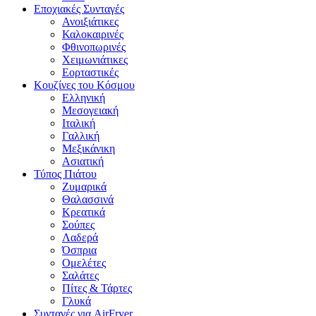
Εποχιακές Συνταγές
Ανοιξιάτικες
Καλοκαιρινές
Φθινοπωρινές
Χειμωνιάτικες
Εορταστικές
Κουζίνες του Κόσμου
Ελληνική
Μεσογειακή
Ιταλική
Γαλλική
Μεξικάνικη
Ασιατική
Τύπος Πιάτου
Ζυμαρικά
Θαλασσινά
Κρεατικά
Σούπες
Λαδερά
Όσπρια
Ομελέτες
Σαλάτες
Πίτες & Τάρτες
Γλυκά
Συνταγές για AirFryer