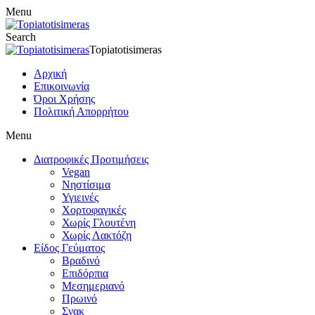
Menu
Search
Topiatotisimeras
Αρχική
Επικοινωνία
Όροι Χρήσης
Πολιτική Απορρήτου
Menu
Διατροφικές Προτιμήσεις
Vegan
Νηστίσιμα
Υγιεινές
Χορτοφαγικές
Χωρίς Γλουτένη
Χωρίς Λακτόζη
Είδος Γεύματος
Βραδινό
Επιδόρπια
Μεσημεριανό
Πρωινό
Σνακ