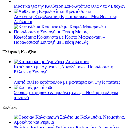
Μυστικά για την Καλύτερη Σοκολατόπιτα Όλων των Εποχών
Αυθεντική Κεφαλονίτικη Κρεατόσουπα – Μια Θρεπτική
Απόλαυση
Κεφτεδάκια Κοκκινιστά με Κοφτό Μακαρονάκι –
Παραδοσιακή Συνταγή με Γεύση Μαμάς
Ελληνική Κουζίνα
Κοτόπουλο με Αγκινάρες Αυγολέμονο | Παραδοσιακή
Ελληνική Συνταγή
Λεπτό φιλέτο κοτόπουλου με μανιτάρια και ψητές πατάτες
Σουπιές με μάραθο & πράσινες ελιές – Νόστιμη ελληνική
συνταγή
Σαλάτες
Φρέσκια Καλοκαιρινή Σαλάτα με Καλαμπόκι, Ντοματίνια,