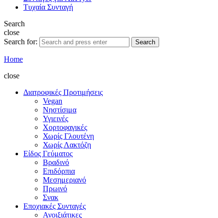
Τυχαία Συνταγή
Search
close
Search for:
Search
Home
close
Διατροφικές Προτιμήσεις
Vegan
Νηστίσιμα
Υγιεινές
Χορτοφαγικές
Χωρίς Γλουτένη
Χωρίς Λακτόζη
Είδος Γεύματος
Βραδινό
Επιδόρπια
Μεσημεριανό
Πρωινό
Σνακ
Εποχιακές Συνταγές
Ανοιξιάτικες