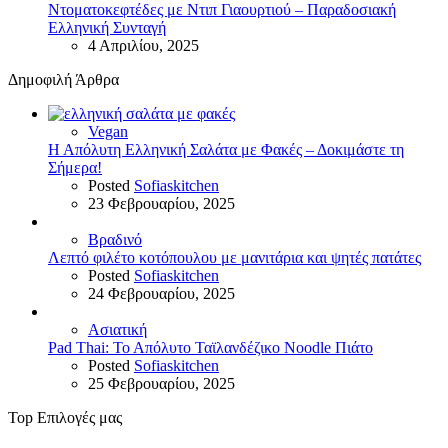
Ντοματοκεφτέδες με Ντιπ Γιαουρτιού – Παραδοσιακή
Ελληνική Συνταγή
4 Απριλίου, 2025
Δημοφιλή Άρθρα
Vegan
Η Απόλυτη Ελληνική Σαλάτα με Φακές – Δοκιμάστε τη
Σήμερα!
Posted
Sofiaskitchen
23 Φεβρουαρίου, 2025
Βραδινό
Λεπτό φιλέτο κοτόπουλου με μανιτάρια και ψητές πατάτες
Posted
Sofiaskitchen
24 Φεβρουαρίου, 2025
Ασιατική
Pad Thai: Το Απόλυτο Ταϊλανδέζικο Noodle Πιάτο
Posted
Sofiaskitchen
25 Φεβρουαρίου, 2025
Top Επιλογές μας