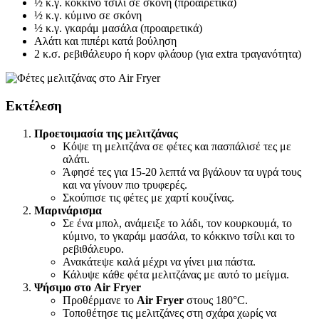
½ κ.γ. κόκκινο τσίλι σε σκόνη (προαιρετικά)
½ κ.γ. κύμινο σε σκόνη
½ κ.γ. γκαράμ μασάλα (προαιρετικά)
Αλάτι και πιπέρι κατά βούληση
2 κ.σ. ρεβιθάλευρο ή κορν φλάουρ (για extra τραγανότητα)
Εκτέλεση
Προετοιμασία της μελιτζάνας
Κόψε τη μελιτζάνα σε φέτες και πασπάλισέ τες με
αλάτι.
Άφησέ τες για 15-20 λεπτά να βγάλουν τα υγρά τους
και να γίνουν πιο τρυφερές.
Σκούπισε τις φέτες με χαρτί κουζίνας.
Μαρινάρισμα
Σε ένα μπολ, ανάμειξε το λάδι, τον κουρκουμά, το
κύμινο, το γκαράμ μασάλα, το κόκκινο τσίλι και το
ρεβιθάλευρο.
Ανακάτεψε καλά μέχρι να γίνει μια πάστα.
Κάλυψε κάθε φέτα μελιτζάνας με αυτό το μείγμα.
Ψήσιμο στο Air Fryer
Προθέρμανε το
Air Fryer
στους 180°C.
Τοποθέτησε τις μελιτζάνες στη σχάρα χωρίς να