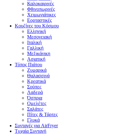
Καλοκαιρινές
Φθινοπωρινές
Χειμωνιάτικες
Εορταστικές
Κουζίνες του Κόσμου
Ελληνική
Μεσογειακή
Ιταλική
Γαλλική
Μεξικάνικη
Ασιατική
Τύπος Πιάτου
Ζυμαρικά
Θαλασσινά
Κρεατικά
Σούπες
Λαδερά
Όσπρια
Ομελέτες
Σαλάτες
Πίτες & Τάρτες
Γλυκά
Συνταγές για AirFryer
Τυχαία Συνταγή