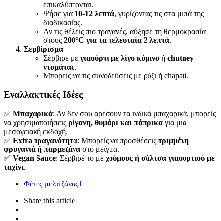
επικαλύπτονται.
Ψήσε για
10-12 λεπτά
, γυρίζοντας τις στα μισά της
διαδικασίας.
Αν τις θέλεις πιο τραγανές, αύξησε τη θερμοκρασία
στους
200°C για τα τελευταία 2 λεπτά
.
Σερβίρισμα
Σέρβιρε με
γιαούρτι με λίγο κύμινο
ή
chutney
ντομάτας
.
Μπορείς να τις συνοδεύσεις με ρύζι ή chapati.
Εναλλακτικές Ιδέες
✅
Μπαχαρικά
: Αν δεν σου αρέσουν τα ινδικά μπαχαρικά, μπορείς
να χρησιμοποιήσεις
ρίγανη, θυμάρι και πάπρικα
για μια
μεσογειακή εκδοχή.
✅
Extra τραγανότητα
: Μπορείς να προσθέσεις
τριμμένη
φρυγανιά ή παρμεζάνα
στο μείγμα.
✅
Vegan Sauce
: Σέρβιρέ το με
χούμους ή σάλτσα γιαουρτιού με
ταχίνι
.
Φέτες μελιτζάνας
1
Share
this article