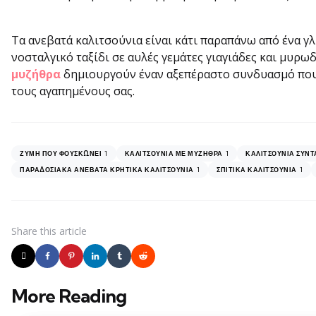
Τα ανεβατά καλιτσούνια είναι κάτι παραπάνω από ένα γλ
νοσταλγικό ταξίδι σε αυλές γεμάτες γιαγιάδες και μυρωδ
μυζήθρα
δημιουργούν έναν αξεπέραστο συνδυασμό που α
τους αγαπημένους σας.
1
1
ΖΎΜΗ ΠΟΥ ΦΟΥΣΚΏΝΕΙ
ΚΑΛΙΤΣΟΎΝΙΑ ΜΕ ΜΥΖΉΘΡΑ
ΚΑΛΙΤΣΟΎΝΙΑ ΣΥΝΤ
1
1
ΠΑΡΑΔΟΣΙΑΚΆ ΑΝΕΒΑΤΆ ΚΡΗΤΙΚΆ ΚΑΛΙΤΣΟΎΝΙΑ
ΣΠΙΤΙΚΆ ΚΑΛΙΤΣΟΎΝΙΑ
Share
this article
More Reading
Post