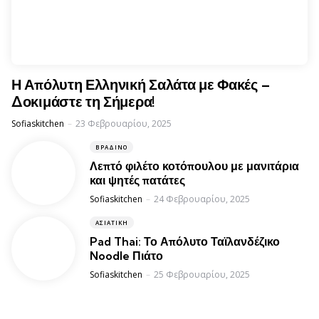
Η Απόλυτη Ελληνική Σαλάτα με Φακές –
Δοκιμάστε τη Σήμερα!
Posted
Sofiaskitchen
23 Φεβρουαρίου, 2025
ΒΡΑΔΙΝΌ
Λεπτό φιλέτο κοτόπουλου με μανιτάρια
και ψητές πατάτες
Posted
Sofiaskitchen
24 Φεβρουαρίου, 2025
ΑΣΙΑΤΙΚΉ
Pad Thai: Το Απόλυτο Ταϊλανδέζικο
Noodle Πιάτο
Posted
Sofiaskitchen
25 Φεβρουαρίου, 2025