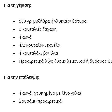
Για τη γέμιση:
500 γρ. μυζήθρα ή γλυκιά ανθότυρο
3 κουταλιές ζάχαρη
1 αυγό
1/2 κουταλάκι κανέλα
1 κουταλάκι βανίλια
Προαιρετικά: λίγο ξύσμα λεμονιού ή δυόσμος 
Για την επάλειψη:
1 αυγό (χτυπημένο με λίγο γάλα)
Σουσάμι (προαιρετικά)