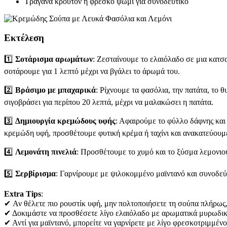
Τραγανά κρουτόν ή φρέσκο ψωμί για συνοδευτικό
Εκτέλεση
1️⃣
Σοτάρισμα αρωμάτων
: Ζεσταίνουμε το ελαιόλαδο σε μια κατσ
σοτάρουμε για 1 λεπτό μέχρι να βγάλει το άρωμά του.
2️⃣
Βράσιμο με μπαχαρικά
: Ρίχνουμε τα φασόλια, την πατάτα, το
σιγοβράσει για περίπου 20 λεπτά, μέχρι να μαλακώσει η πατάτα.
3️⃣
Δημιουργία κρεμώδους υφής
: Αφαιρούμε το φύλλο δάφνης και
κρεμώδη υφή, προσθέτουμε φυτική κρέμα ή ταχίνι και ανακατεύουμ
4️⃣
Λεμονάτη πινελιά
: Προσθέτουμε το χυμό και το ξύσμα λεμονιού
5️⃣
Σερβίρισμα
: Γαρνίρουμε με ψιλοκομμένο μαϊντανό και συνοδεύ
Extra Tips
:
✔ Αν θέλετε πιο ρουστίκ υφή, μην πολτοποιήσετε τη σούπα πλήρως
✔ Δοκιμάστε να προσθέσετε λίγο ελαιόλαδο με αρωματικά μυρωδικά
✔ Αντί για μαϊντανό, μπορείτε να γαρνίρετε με λίγο φρεσκοτριμμέν