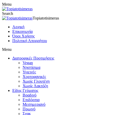
Menu
Search
Topiatotisimeras
Αρχική
Επικοινωνία
Όροι Χρήσης
Πολιτική Απορρήτου
Menu
Διατροφικές Προτιμήσεις
Vegan
Νηστίσιμα
Υγιεινές
Χορτοφαγικές
Χωρίς Γλουτένη
Χωρίς Λακτόζη
Είδος Γεύματος
Βραδινό
Επιδόρπια
Μεσημεριανό
Πρωινό
Σνακ