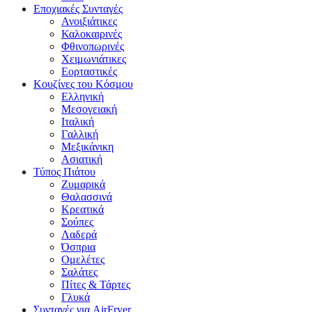
Εποχιακές Συνταγές
Ανοιξιάτικες
Καλοκαιρινές
Φθινοπωρινές
Χειμωνιάτικες
Εορταστικές
Κουζίνες του Κόσμου
Ελληνική
Μεσογειακή
Ιταλική
Γαλλική
Μεξικάνικη
Ασιατική
Τύπος Πιάτου
Ζυμαρικά
Θαλασσινά
Κρεατικά
Σούπες
Λαδερά
Όσπρια
Ομελέτες
Σαλάτες
Πίτες & Τάρτες
Γλυκά
Συνταγές για AirFryer