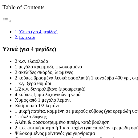
Table of Contents
Υλικά (για 4 μερίδες)
Εκτέλεση
Υλικά
(για 4 μερίδες)
2 κ.σ. ελαιόλαδο
1 μεγάλο κρεμμύδι, ψιλοκομμένο
2 σκελίδες σκόρδο, λιωμένες
2 κούπες βρασμένα λευκά φασόλια (ή 1 κονσέρβα 400 γρ., στ
1 κ.γ. ξερό θυμάρι
1/2 κ.γ. δεντρολίβανο (προαιρετικά)
4 κούπες ζωμό λαχανικών ή νερό
Χυμός από 1 μεγάλο λεμόνι
Ξύσμα από 1/2 λεμόνι
1 μικρή πατάτα, κομμένη σε μικρούς κύβους (για κρεμώδη υφ
1 φύλλο δάφνης
Αλάτι & φρεσκοτριμμένο πιπέρι, κατά βούληση
2 κ.σ. φυτική κρέμα ή 1 κ.σ. ταχίνι (για επιπλέον κρεμώδη υφ
Ψιλοκομμένος μαϊντανός για γαρνίρισμα