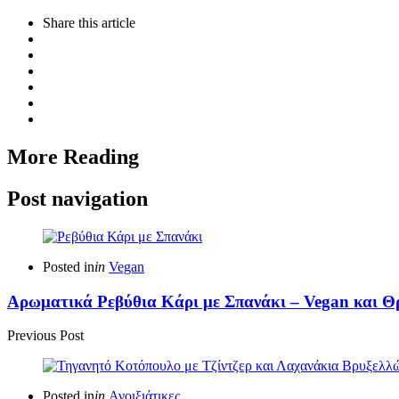
Share
this article
More Reading
Post navigation
Posted in
in
Vegan
Αρωματικά Ρεβύθια Κάρι με Σπανάκι – Vegan και Θ
Previous Post
Posted in
in
Ανοιξιάτικες