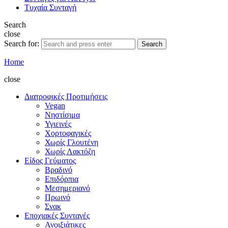
Τυχαία Συνταγή
Search
close
Search for:
Search
Home
close
Διατροφικές Προτιμήσεις
Vegan
Νηστίσιμα
Υγιεινές
Χορτοφαγικές
Χωρίς Γλουτένη
Χωρίς Λακτόζη
Είδος Γεύματος
Βραδινό
Επιδόρπια
Μεσημεριανό
Πρωινό
Σνακ
Εποχιακές Συνταγές
Ανοιξιάτικες