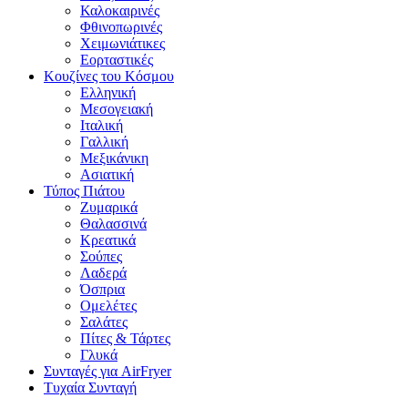
Καλοκαιρινές
Φθινοπωρινές
Χειμωνιάτικες
Εορταστικές
Κουζίνες του Κόσμου
Ελληνική
Μεσογειακή
Ιταλική
Γαλλική
Μεξικάνικη
Ασιατική
Τύπος Πιάτου
Ζυμαρικά
Θαλασσινά
Κρεατικά
Σούπες
Λαδερά
Όσπρια
Ομελέτες
Σαλάτες
Πίτες & Τάρτες
Γλυκά
Συνταγές για AirFryer
Τυχαία Συνταγή