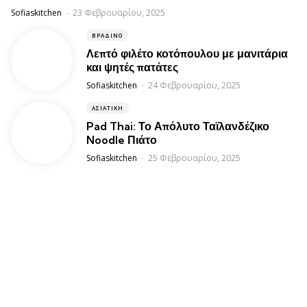
Posted
Sofiaskitchen
23 Φεβρουαρίου, 2025
ΒΡΑΔΙΝΌ
Λεπτό φιλέτο κοτόπουλου με μανιτάρια
και ψητές πατάτες
Posted
Sofiaskitchen
24 Φεβρουαρίου, 2025
ΑΣΙΑΤΙΚΉ
Pad Thai: Το Απόλυτο Ταϊλανδέζικο
Noodle Πιάτο
Posted
Sofiaskitchen
25 Φεβρουαρίου, 2025