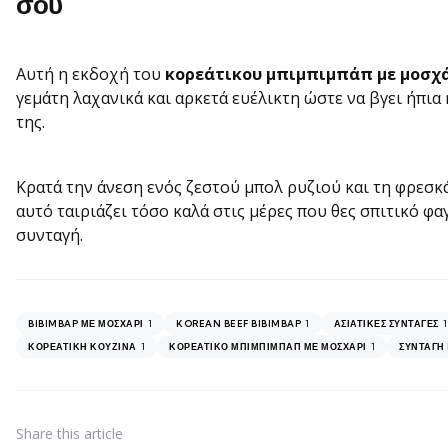
σου
Αυτή η εκδοχή του
κορεάτικου μπιμπιμπάπ με μοσχ
γεμάτη λαχανικά και αρκετά ευέλικτη ώστε να βγει ήπια
της.
Κρατά την άνεση ενός ζεστού μπολ ρυζιού και τη φρεσκάδ
αυτό ταιριάζει τόσο καλά στις μέρες που θες σπιτικό φα
συνταγή.
1
1
1
BIBIMBAP ΜΕ ΜΟΣΧΆΡΙ
KOREAN BEEF BIBIMBAP
ΑΣΙΑΤΙΚΈΣ ΣΥΝΤΑΓΈΣ
1
1
ΚΟΡΕΆΤΙΚΗ ΚΟΥΖΊΝΑ
ΚΟΡΕΆΤΙΚΟ ΜΠΙΜΠΙΜΠΆΠ ΜΕ ΜΟΣΧΆΡΙ
ΣΥΝΤΑΓΉ 
Share
this article