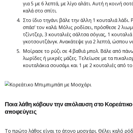
για 5 με 6 λεπτά, με λίγο αλάτι. Αυτή η κοινή σ
καλά στο σπίτι.
Στο ίδιο τηγάνι βάλε την άλλη 1 κουταλιά λάδι. 
σπάσ’ τον καλά. Μόλις ροδίσει, πρόσθεσε 2 λιω
τζίντζερ, 3 κουταλιές σάλτσα σόγιας, 1 κουταλιά
γκοτσουτζάνγκ. Ανακάτεψε για 2 λεπτά, ώσπου να
Μοίρασε το ρύζι σε 4 βαθιά μπολ. Βάλε από πάν
λωρίδες ή μικρές μάζες. Τελείωσε με τα πικαλισ
κουταλάκια σουσάμι και 1 με 2 κουταλιές από το
Ποια λάθη κόβουν την απόλαυση στο Κορεάτικο
αποφεύγεις
Το πρώτο λάθος είναι το άτονο μοσχάρι. Θέλει καλό ρόδ