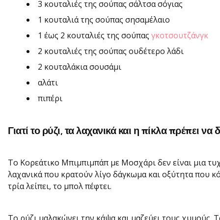
3 κουταλιές της σούπας σάλτσα σόγιας
1 κουταλιά της σούπας σησαμέλαιο
1 έως 2 κουταλιές της σούπας
γκοτσουτζάνγκ
2 κουταλιές της σούπας ουδέτερο λάδι
2 κουταλάκια σουσάμι
αλάτι
πιπέρι
Γιατί το ρύζι, τα λαχανικά και η πίκλα πρέπει να
Το Κορεάτικο Μπιμπιμπάπ με Μοσχάρι δεν είναι μια τυχ
λαχανικά που κρατούν λίγο δάγκωμα και οξύτητα που κόβ
τρία λείπει, το μπολ πέφτει.
Το ρύζι μαλακώνει την κάψα και μαζεύει τους χυμούς.