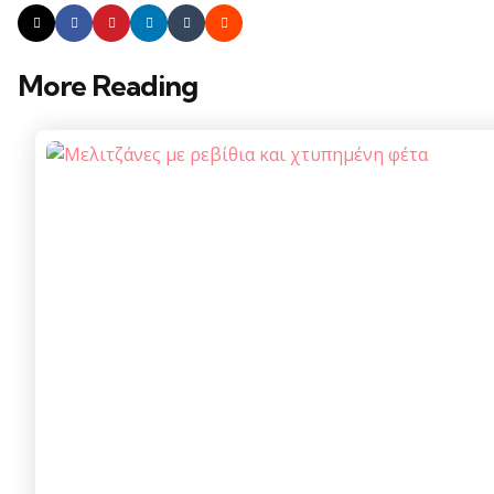
More Reading
Post
navigation