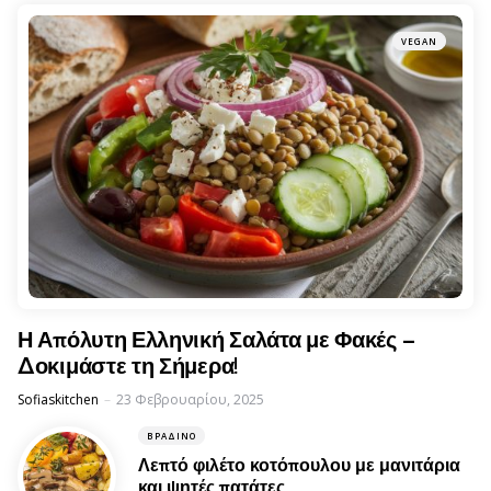
VEGAN
Η Απόλυτη Ελληνική Σαλάτα με Φακές –
Δοκιμάστε τη Σήμερα!
Posted
Sofiaskitchen
23 Φεβρουαρίου, 2025
ΒΡΑΔΙΝΌ
Λεπτό φιλέτο κοτόπουλου με μανιτάρια
και ψητές πατάτες