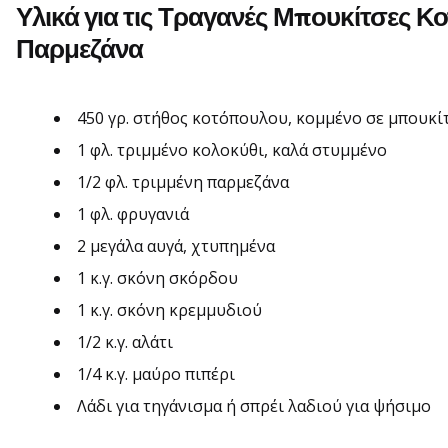
Υλικά για τις Τραγανές Μπουκίτσες Κ
Παρμεζάνα
450 γρ. στήθος κοτόπουλου, κομμένο σε μπουκί
1 φλ. τριμμένο κολοκύθι, καλά στυμμένο
1/2 φλ. τριμμένη παρμεζάνα
1 φλ. φρυγανιά
2 μεγάλα αυγά, χτυπημένα
1 κ.γ. σκόνη σκόρδου
1 κ.γ. σκόνη κρεμμυδιού
1/2 κ.γ. αλάτι
1/4 κ.γ. μαύρο πιπέρι
Λάδι για τηγάνισμα ή σπρέι λαδιού για ψήσιμο