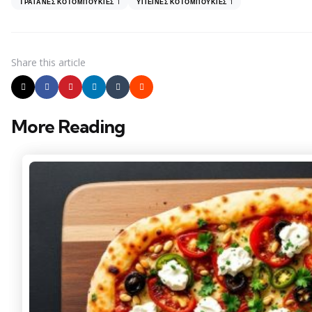
1
1
ΤΡΑΓΑΝΈΣ ΚΟΤΟΜΠΟΥΚΙΈΣ
ΥΓΙΕΙΝΈΣ ΚΟΤΟΜΠΟΥΚΙΈΣ
Share
this article
More Reading
Post
navigation