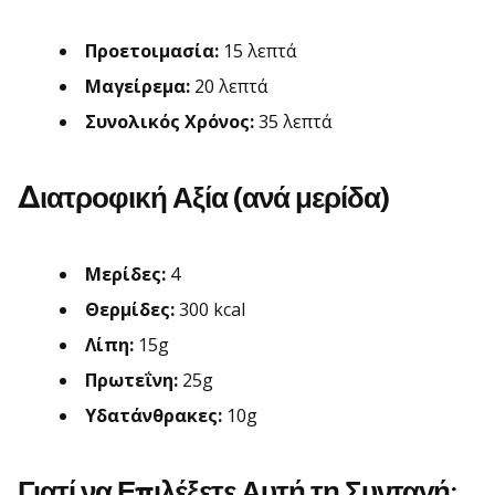
Προετοιμασία:
15 λεπτά
Μαγείρεμα:
20 λεπτά
Συνολικός Χρόνος:
35 λεπτά
Διατροφική Αξία (ανά μερίδα)
Μερίδες:
4
Θερμίδες:
300 kcal
Λίπη:
15g
Πρωτεΐνη:
25g
Υδατάνθρακες:
10g
Γιατί να Επιλέξετε Αυτή τη Συνταγή;