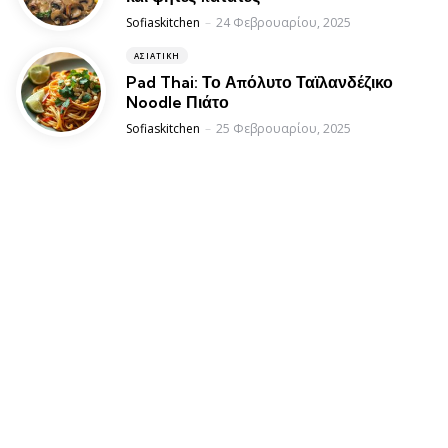
Posted
Sofiaskitchen
24 Φεβρουαρίου, 2025
ΑΣΙΑΤΙΚΉ
Pad Thai: Το Απόλυτο Ταϊλανδέζικο
Noodle Πιάτο
Posted
Sofiaskitchen
25 Φεβρουαρίου, 2025