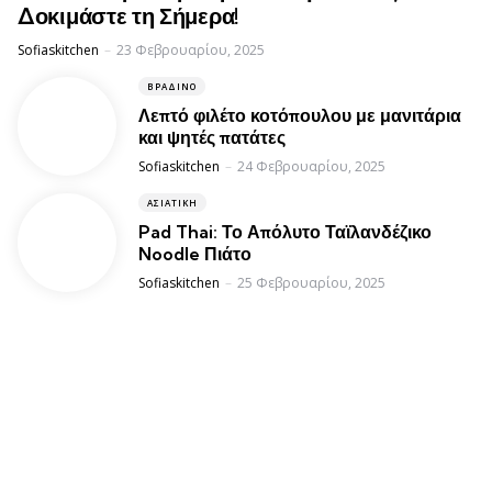
Δοκιμάστε τη Σήμερα!
Posted
Sofiaskitchen
23 Φεβρουαρίου, 2025
ΒΡΑΔΙΝΌ
Λεπτό φιλέτο κοτόπουλου με μανιτάρια
και ψητές πατάτες
Posted
Sofiaskitchen
24 Φεβρουαρίου, 2025
ΑΣΙΑΤΙΚΉ
Pad Thai: Το Απόλυτο Ταϊλανδέζικο
Noodle Πιάτο
Posted
Sofiaskitchen
25 Φεβρουαρίου, 2025