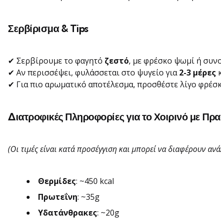
Σερβίρισμα & Tips
✔ Σερβίρουμε το φαγητό
ζεστό
, με φρέσκο ψωμί ή συν
✔ Αν περισσέψει, φυλάσσεται στο ψυγείο για
2-3 μέρες
κ
✔ Για πιο αρωματικό αποτέλεσμα, προσθέστε λίγο φρέσκ
Διατροφικές Πληροφορίες για το Χοιρινό με Πρα
(Οι τιμές είναι κατά προσέγγιση και μπορεί να διαφέρουν αν
Θερμίδες
: ~450 kcal
Πρωτεΐνη
: ~35g
Υδατάνθρακες
: ~20g