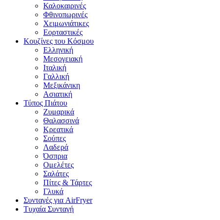
Καλοκαιρινές
Φθινοπωρινές
Χειμωνιάτικες
Εορταστικές
Κουζίνες του Κόσμου
Ελληνική
Μεσογειακή
Ιταλική
Γαλλική
Μεξικάνικη
Ασιατική
Τύπος Πιάτου
Ζυμαρικά
Θαλασσινά
Κρεατικά
Σούπες
Λαδερά
Όσπρια
Ομελέτες
Σαλάτες
Πίτες & Τάρτες
Γλυκά
Συνταγές για AirFryer
Τυχαία Συνταγή