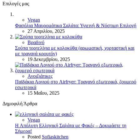
Επιλογές μας
Vegan
Φασόλια Μαυρομάτικα Σαλάτα: Υγιεινή & Νόστιμη Επιλογή
27 Απριλίου, 2025
Βραδινό
Σούπα τορτελίνια με κολοκύθα (αρωματική, χορταστική και
με τραγανά κρουτόν)
19 Δεκεμβρίου, 2025
Ανοιξιάτικες
Παϊδάκια Αρνιού στο Airfryer: Τραγανό εξωτερικά, ζουμερό
εσωτερικά
15 Μαΐου, 2025
Δημοφιλή Άρθρα
Vegan
Η Απόλυτη Ελληνική Σαλάτα με Φακές – Δοκιμάστε τη
Σήμερα!
Posted
Sofiaskitchen