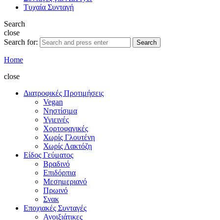
Τυχαία Συνταγή
Search
close
Search for:
Search
Home
close
Διατροφικές Προτιμήσεις
Vegan
Νηστίσιμα
Υγιεινές
Χορτοφαγικές
Χωρίς Γλουτένη
Χωρίς Λακτόζη
Είδος Γεύματος
Βραδινό
Επιδόρπια
Μεσημεριανό
Πρωινό
Σνακ
Εποχιακές Συνταγές
Ανοιξιάτικες