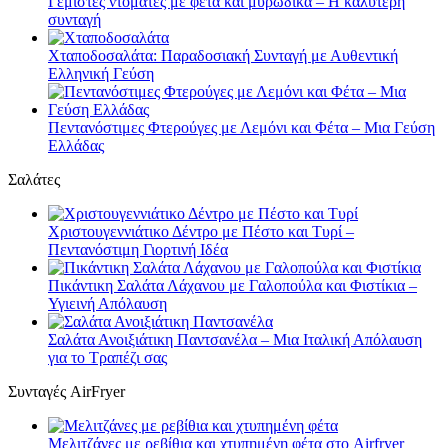
Γεμιστές ντομάτες με φέτα και μυρωδικά – Η καλύτερη
συνταγή
Χταποδοσαλάτα: Παραδοσιακή Συνταγή με Αυθεντική
Ελληνική Γεύση
Πεντανόστιμες Φτερούγες με Λεμόνι και Φέτα – Μια Γεύση
Ελλάδας
Σαλάτες
Χριστουγεννιάτικο Δέντρο με Πέστο και Τυρί –
Πεντανόστιμη Γιορτινή Ιδέα
Πικάντικη Σαλάτα Λάχανου με Γαλοπούλα και Φιστίκια –
Υγιεινή Απόλαυση
Σαλάτα Ανοιξιάτικη Παντσανέλα – Μια Ιταλική Απόλαυση
για το Τραπέζι σας
Συνταγές AirFryer
Μελιτζάνες με ρεβίθια και χτυπημένη φέτα στο Airfryer