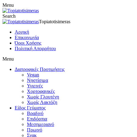
Menu
Search
Topiatotisimeras
Αρχική
Επικοινωνία
Όροι Χρήσης
Πολιτική Απορρήτου
Menu
Διατροφικές Προτιμήσεις
Vegan
Νηστίσιμα
Υγιεινές
Χορτοφαγικές
Χωρίς Γλουτένη
Χωρίς Λακτόζη
Είδος Γεύματος
Βραδινό
Επιδόρπια
Μεσημεριανό
Πρωινό
Σνακ