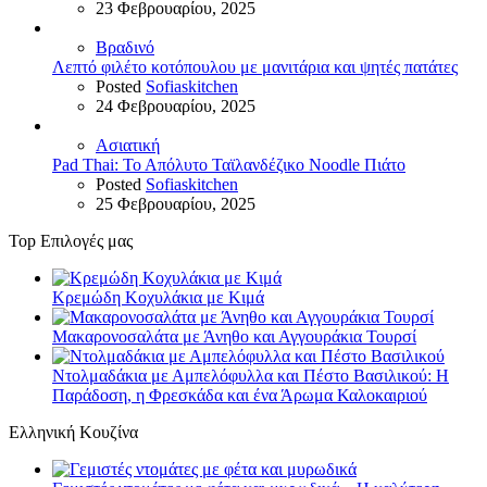
23 Φεβρουαρίου, 2025
Βραδινό
Λεπτό φιλέτο κοτόπουλου με μανιτάρια και ψητές πατάτες
Posted
Sofiaskitchen
24 Φεβρουαρίου, 2025
Ασιατική
Pad Thai: Το Απόλυτο Ταϊλανδέζικο Noodle Πιάτο
Posted
Sofiaskitchen
25 Φεβρουαρίου, 2025
Top Επιλογές μας
Κρεμώδη Κοχυλάκια με Κιμά
Μακαρονοσαλάτα με Άνηθο και Αγγουράκια Τουρσί
Ντολμαδάκια με Αμπελόφυλλα και Πέστο Βασιλικού: Η
Παράδοση, η Φρεσκάδα και ένα Άρωμα Καλοκαιριού
Ελληνική Κουζίνα