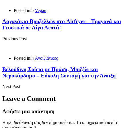
Posted in
in
Vegan
Λαχανάκια Βρυξελλών στο Airfryer – Τραγανά και
Γευστικά σε Λίγα Λεπτά!
Previous Post
Posted in
in
Ανοιξιάτικες
Βελούδινη Σούπα με Πράσο, Μπιζέλι και
Νεροκάρδαμο – Εύκολη Συνταγή για την Άνοιξη
Next Post
Leave a Comment
Αφήστε μια απάντηση
Η ηλ. διεύθυνση σας δεν δημοσιεύεται.
Τα υποχρεωτικά πεδία
σημειώνονται με
*