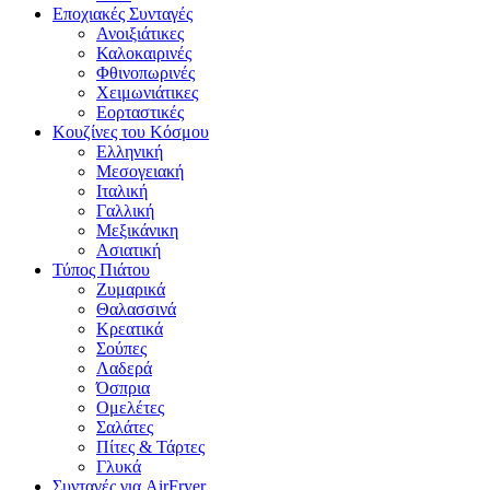
Εποχιακές Συνταγές
Ανοιξιάτικες
Καλοκαιρινές
Φθινοπωρινές
Χειμωνιάτικες
Εορταστικές
Κουζίνες του Κόσμου
Ελληνική
Μεσογειακή
Ιταλική
Γαλλική
Μεξικάνικη
Ασιατική
Τύπος Πιάτου
Ζυμαρικά
Θαλασσινά
Κρεατικά
Σούπες
Λαδερά
Όσπρια
Ομελέτες
Σαλάτες
Πίτες & Τάρτες
Γλυκά
Συνταγές για AirFryer