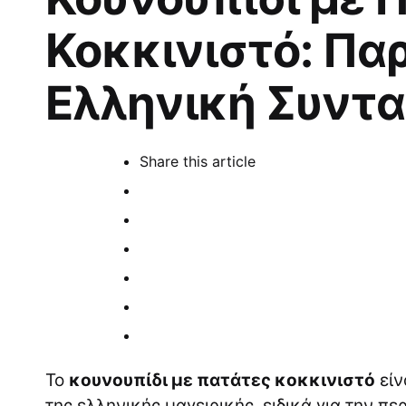
Κοκκινιστό: Πα
Ελληνική Συντ
Share
this article
Το
κουνουπίδι με πατάτες κοκκινιστό
είν
της ελληνικής μαγειρικής, ειδικά για την πε