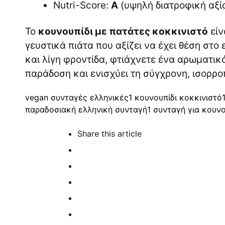
Nutri-Score:
A
(υψηλή διατροφική αξία
Το
κουνουπίδι με πατάτες κοκκινιστό
είν
γευστικά πιάτα που αξίζει να έχει θέση στο
και λίγη φροντίδα, φτιάχνετε ένα αρωματικ
παράδοση και ενισχύει τη σύγχρονη, ισορρ
vegan συνταγές ελληνικές
1
κουνουπίδι κοκκινιστό
παραδοσιακή ελληνική συνταγή
1
συνταγή για κουνο
Share
this article