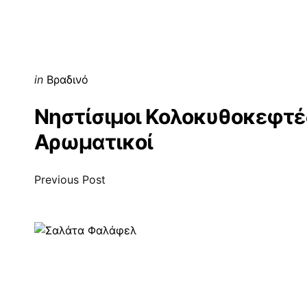
Posted
in
Βραδινό
in
Νηστίσιμοι Κολοκυθοκεφτέδ
Αρωματικοί
Previous Post