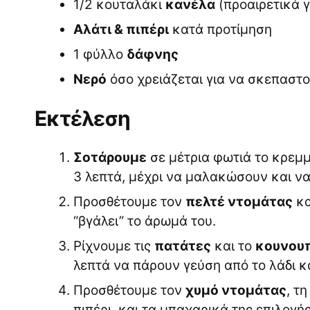
1/2 κουταλάκι
κανέλα
(προαιρετικά 
Αλάτι & πιπέρι
κατά προτίμηση
1 φύλλο
δάφνης
Νερό
όσο χρειάζεται για να σκεπαστο
Εκτέλεση
Σοτάρουμε
σε μέτρια φωτιά το κρεμμύ
3 λεπτά, μέχρι να μαλακώσουν και ν
Προσθέτουμε τον
πελτέ ντομάτας
κα
“βγάλει” το άρωμά του.
Ρίχνουμε τις
πατάτες
και το
κουνουπ
λεπτά να πάρουν γεύση από το λάδι κ
Προσθέτουμε τον
χυμό ντομάτας
, τ
πιπέρι, και τα μπαχαρικά της επιλογή