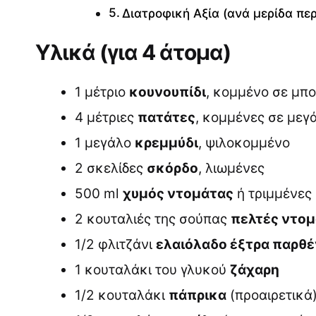
Διατροφική Αξία (ανά μερίδα πε
Υλικά (για 4 άτομα)
1 μέτριο
κουνουπίδι
, κομμένο σε μπ
4 μέτριες
πατάτες
, κομμένες σε μεγ
1 μεγάλο
κρεμμύδι
, ψιλοκομμένο
2 σκελίδες
σκόρδο
, λιωμένες
500 ml
χυμός ντομάτας
ή τριμμένες
2 κουταλιές της σούπας
πελτές ντο
1/2 φλιτζάνι
ελαιόλαδο έξτρα παρθ
1 κουταλάκι του γλυκού
ζάχαρη
1/2 κουταλάκι
πάπρικα
(προαιρετικά