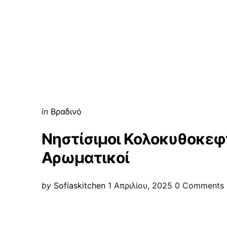
Categories
Posted
in
Βραδινό
in
Νηστίσιμοι Κολοκυθοκεφτ
Αρωματικοί
Posted
by
Sofiaskitchen
1 Απριλίου, 2025
0
Comments
by
Post