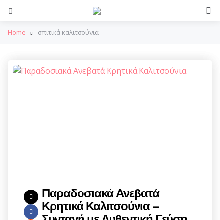
S
Menu
Home
σπιτικά καλιτσούνια
Παραδοσιακά Ανεβατά
Κρητικά Καλιτσούνια –
Συνταγή με Αυθεντική Γεύση