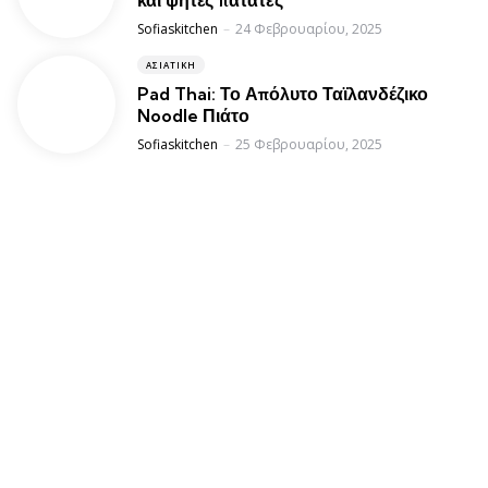
και ψητές πατάτες
Posted
Sofiaskitchen
24 Φεβρουαρίου, 2025
ΑΣΙΑΤΙΚΉ
Pad Thai: Το Απόλυτο Ταϊλανδέζικο
Noodle Πιάτο
Posted
Sofiaskitchen
25 Φεβρουαρίου, 2025