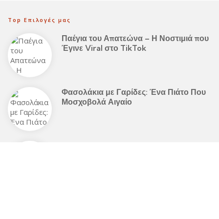
Top Επιλογές μας
Παέγια του Απατεώνα – Η Νοστιμιά που
Έγινε Viral στο TikTok
Φασολάκια με Γαρίδες: Ένα Πιάτο Που
Μοσχοβολά Αιγαίο
Χοιρινό με Πρασοσέλινο – Η Απόλυτη
Παραδοσιακή Ελληνική Γεύση
Ελληνική Κουζίνα