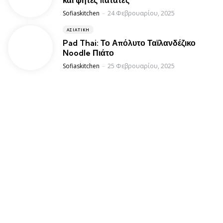
και ψητές πατάτες
Posted
Sofiaskitchen
24 Φεβρουαρίου, 2025
ΑΣΙΑΤΙΚΉ
Pad Thai: Το Απόλυτο Ταϊλανδέζικο
Noodle Πιάτο
Posted
Sofiaskitchen
25 Φεβρουαρίου, 2025