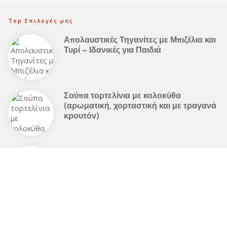
Top Επιλογές μας
Απολαυστικές Τηγανίτες με Μπιζέλια και
Τυρί – Ιδανικές για Παιδιά
Σούπα τορτελίνια με κολοκύθα
(αρωματική, χορταστική και με τραγανά
κρουτόν)
Πώς να Φτιάξετε Τέλειο Αρνί με Πατάτες
στο Φούρνο
Ελληνική Κουζίνα