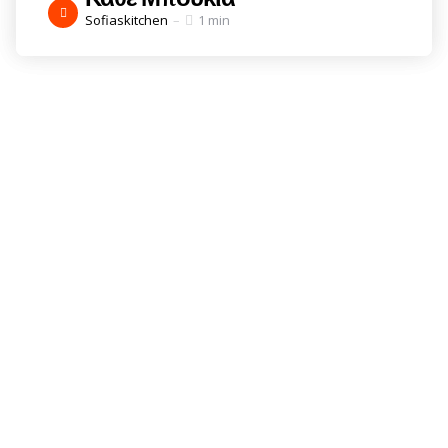
Posted
Sofiaskitchen
1 min
by